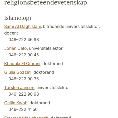
religionsbeteendevetenskap
Islamologi
Sami Al Daghistani
, biträdande universitetslektor,
docent
046–222 46 98
Johan Cato
, universitetslektor
046–222 90 45
Khaoula El Omrani
, doktorand
Giulia Gozzini
, doktorand
046–222 90 35
Torsten Janson
, universitetslektor
046–222 90 98
Cailin Kwoh
, doktorand
046–222 41 50