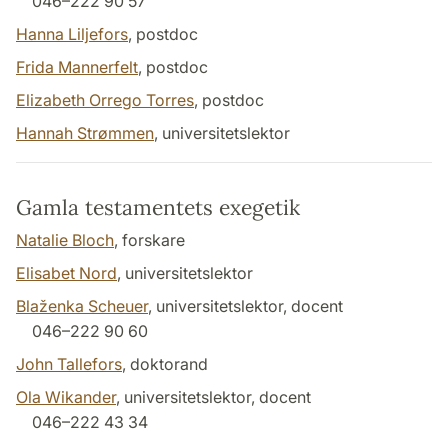
046–222 90 57
Hanna Liljefors
, postdoc
Frida Mannerfelt
, postdoc
Elizabeth Orrego Torres
, postdoc
Hannah Strømmen
, universitetslektor
Gamla testamentets exegetik
Natalie Bloch
, forskare
Elisabet Nord
, universitetslektor
Blaženka Scheuer
, universitetslektor, docent
046–222 90 60
John Tallefors
, doktorand
Ola Wikander
, universitetslektor, docent
046–222 43 34