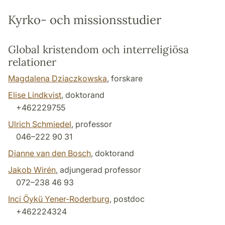
Kyrko- och missionsstudier
Global kristendom och interreligiösa
relationer
Magdalena Dziaczkowska
, forskare
Elise Lindkvist
, doktorand
+462229755
Ulrich Schmiedel
, professor
046–222 90 31
Dianne van den Bosch
, doktorand
Jakob Wirén
, adjungerad professor
072–238 46 93
Inci Öykü Yener-Roderburg
, postdoc
+462224324