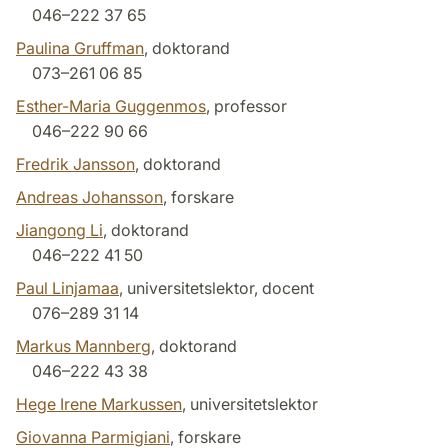
046–222 37 65
Paulina Gruffman
, doktorand
073–261 06 85
Esther-Maria Guggenmos
, professor
046–222 90 66
Fredrik Jansson
, doktorand
Andreas Johansson
, forskare
Jiangong Li
, doktorand
046–222 41 50
Paul Linjamaa
, universitetslektor, docent
076–289 31 14
Markus Mannberg
, doktorand
046–222 43 38
Hege Irene Markussen
, universitetslektor
Giovanna Parmigiani
, forskare