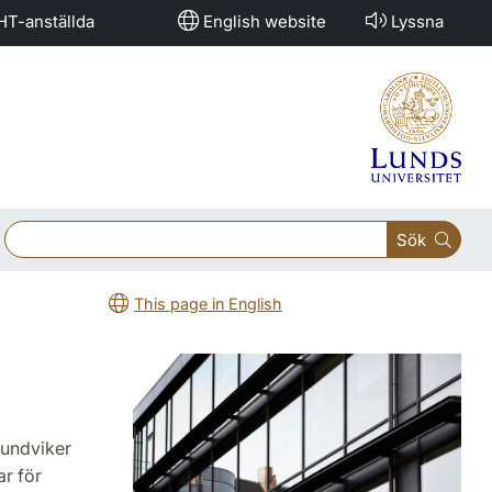
HT-anställda
English website
Lyssna
Sök
This page in English
 undviker
ar för