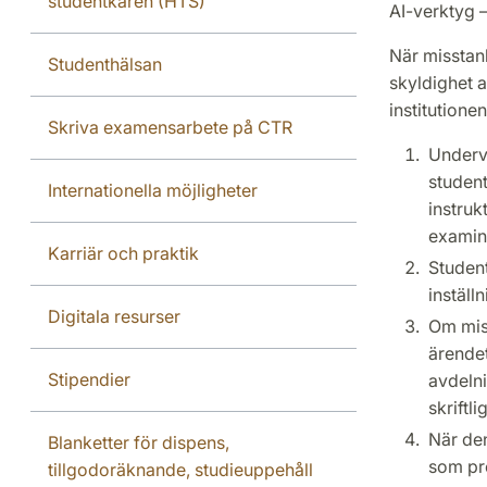
studentkåren (HTS)
AI-verktyg 
När misstank
Studenthälsan
skyldighet a
institutionen
Skriva examensarbete på CTR
Undervi
student
Internationella möjligheter
instruk
examina
Karriär och praktik
Student
inställn
Digitala resurser
Om miss
ärendet
Stipendier
avdelni
skriftl
När den
Blanketter för dispens,
som prö
tillgodoräknande, studieuppehåll