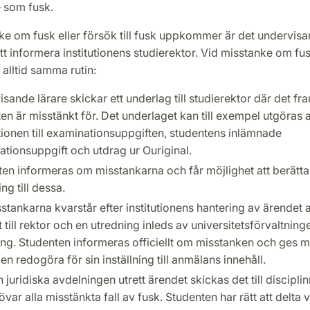
– som fusk.
e om fusk eller försök till fusk uppkommer är det undervisa
tt informera institutionens studierektor. Vid misstanke om fus
 alltid samma rutin:
sande lärare skickar ett underlag till studierektor där det f
en är misstänkt för. Det underlaget kan till exempel utgöras 
tionen till examinationsuppgiften, studentens inlämnade
tionsuppgift och utdrag ur Ouriginal.
en informeras om misstankarna och får möjlighet att berätta
ing till dessa.
tankarna kvarstår efter institutionens hantering av ärendet
 till rektor och en utredning inleds av universitetsförvaltning
ng. Studenten informeras officiellt om misstanken och ges mö
igen redogöra för sin inställning till anmälans innehåll.
 juridiska avdelningen utrett ärendet skickas det till discip
var alla misstänkta fall av fusk. Studenten har rätt att delta v