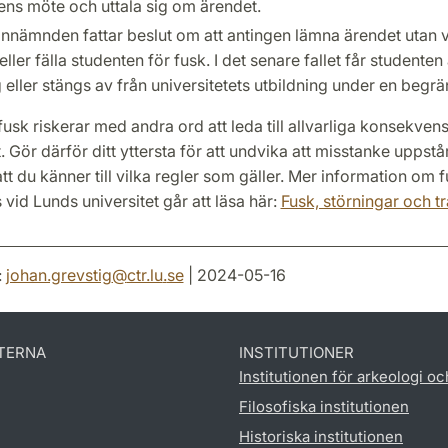
ns möte och uttala sig om ärendet.
innämnden fattar beslut om att antingen lämna ärendet utan 
eller fälla studenten för fusk. I det senare fallet får studente
 eller stängs av från universitetets utbildning under en begrä
fusk riskerar med andra ord att leda till allvarliga konsekvens
 Gör därför ditt yttersta för att undvika att misstanke uppst
att du känner till vilka regler som gäller. Mer information om 
 vid Lunds universitet går att läsa här:
Fusk, störningar och t
:
johan.grevstig
@
ctr.lu
.
se
| 2024-05-16
TERNA
INSTITUTIONER
Institutionen för arkeologi oc
Filosofiska institutionen
Historiska institutionen