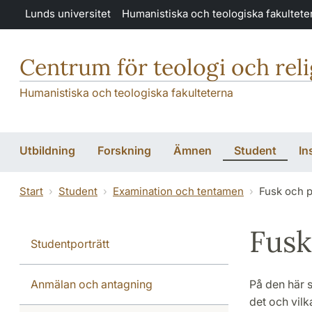
Hoppa till huvudinnehåll
Lunds universitet
Humanistiska och teologiska fakultete
Centrum för teologi och rel
Humanistiska och teologiska fakulteterna
Utbildning
Forskning
Ämnen
Student
In
Start
Student
Examination och tentamen
Fusk och p
Fusk
Studentporträtt
Anmälan och antagning
På den här s
det och vilk