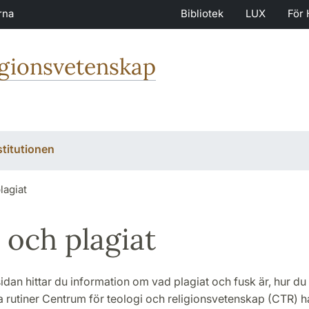
rna
Bibliotek
LUX
För 
igionsvetenskap
stitutionen
lagiat
 och plagiat
idan hittar du information om vad plagiat och fusk är, hur du
a rutiner Centrum för teologi och religionsvetenskap (CTR) h