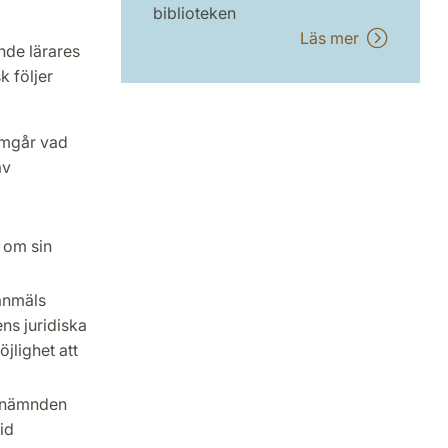
biblioteken
Läs mer
nde lärares
k följer
ramgår vad
av
 om sin
 anmäls
ens juridiska
jlighet att
linnämnden
id