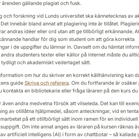
 ärenden gällande plagiat och fusk.
ing och forskning vid Lunds universitet ska kännetecknas av 
 Det innebär bland annat att plagiering inte är tillåtet. Plagier
rar andras idéer eller ord utan att ge tillbörligt erkännande. A
erkännande handlar för dig som student om att göra korrekta
ngar i de uppgifter du lämnar in. Oavsett om du hämtat infor
 andra studenters texter eller källor på internet måste du allt
t tydligt och akademiskt vedertaget sätt.
nformation om hur du skriver en korrekt källhänvisning kan du
kens guide
Skriva och referera
. Om du fortfarande är osäker
u kontakta en bibliotekarie eller fråga läraren på den kurs du 
 även andra medvetna försök att vilseleda. Det kan till exem
g av otillåtna hjälpmedel, såsom anteckningar, vid en tentam
marbetat på ett otillbörligt sätt inom ramen för en individuell
suppgift. Om inte annat anges av läraren på kursen räknas äv
v artificiell intelligens (AI) i form av chattbotar – så kallade