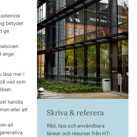
akademisk
ing betyder
tt ge
mationen
id ange
 läsa mer i
 på vad som
läser.
pel handla
en eller att
Skriva & referera
en all
Råd, tips och användbara
 generativa
länkar och resurser från HT-