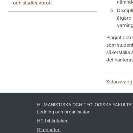
nämnde
och studieavbrott
Discipl
åtgärd 
varning
Plagiat och 
som student.
säkerställa 
det hanteras
Sidansvarig
HUMANISTISKA OCH TEOLOGISKA FAKULTE
Ledning och organisation
HT-biblioteken
IT-enheten