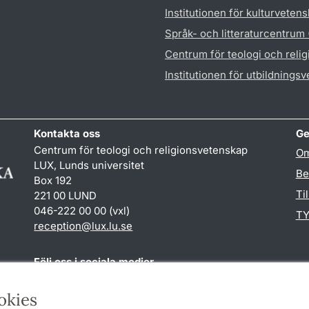
Institutionen för kulturveten
Språk- och litteraturcentrum
Centrum för teologi och reli
Institutionen för utbildnings
Kontakta oss
Ge
Centrum för teologi och religionsvetenskap
Om
LUX, Lunds universitet
Be
Box 192
Ti
221 00 LUND
046-222 00 00 (vxl)
TY
reception
@
lux.lu
.
se
Följ oss i sociala medier
Facebook
okies