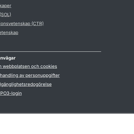
skaper
 (SOL)
gionsvetenskap (CTR)
vetenskap
nvägar
 webbplatsen och cookies
handling av personuppgifter
llgänglighetsredogörelse
PO3-login