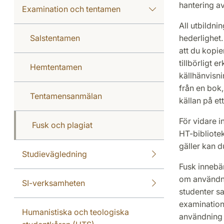
hantering av
Examination och tentamen
All utbildn
Salstentamen
hederlighet.
att du kopie
tillbörligt 
Hemtentamen
källhänvisni
från en bok,
Tentamensanmälan
källan på et
För vidare i
Fusk och plagiat
HT-bibliote
gäller kan d
Studievägledning
Fusk innebär
om användnin
SI-verksamheten
studenter sa
examination
Humanistiska och teologiska
användning a