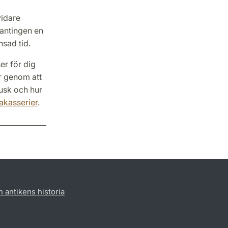
vidare
n antingen en
nsad tid.
er för dig
år genom att
fusk och hur
rakasserier
.
h antikens historia