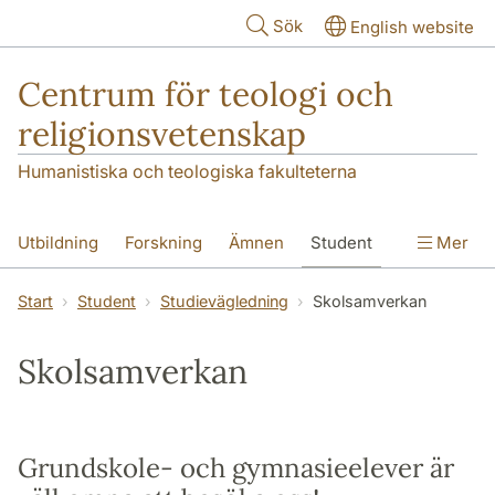
Hoppa till huvudinnehåll
Sök
English website
Centrum för teologi och
religionsvetenskap
Humanistiska och teologiska fakulteterna
Utbildning
Forskning
Ämnen
Student
Mer
Institutionen
Start
Student
Studievägledning
Skolsamverkan
Skolsamverkan
Grundskole- och gymnasieelever är