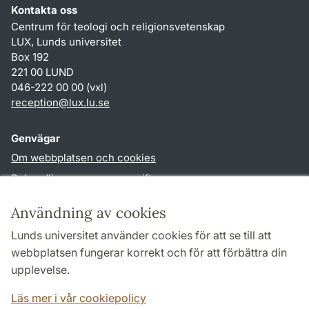
Kontakta oss
Centrum för teologi och religionsvetenskap
LUX, Lunds universitet
Box 192
221 00 LUND
046-222 00 00 (vxl)
reception
@
lux.lu
.
se
Genvägar
Om webbplatsen och cookies
Behandling av personuppgifter
Tillgänglighetsredogörelse
Användning av cookies
TYPO3-login
Lunds universitet använder cookies för att se till att
webbplatsen fungerar korrekt och för att förbättra din
Följ oss i sociala medier
upplevelse.
Facebook
Läs mer i vår cookiepolicy