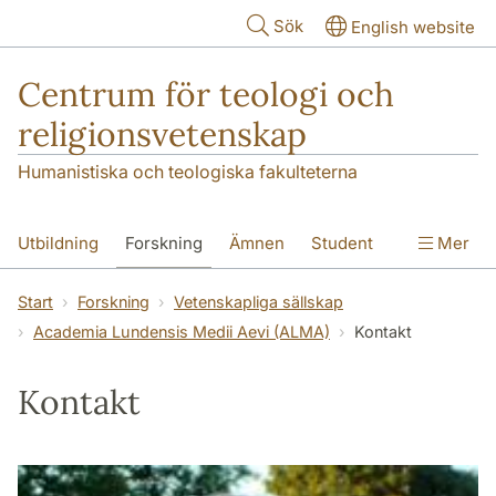
Hoppa till huvudinnehåll
Sök
English website
Centrum för teologi och
religionsvetenskap
Humanistiska och teologiska fakulteterna
Utbildning
Forskning
Ämnen
Student
Mer
Institutionen
Start
Forskning
Vetenskapliga sällskap
Academia Lundensis Medii Aevi (ALMA)
Kontakt
Kontakt