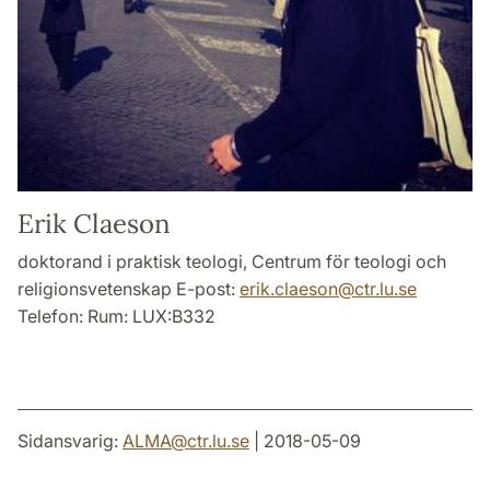
Erik Claeson
doktorand i praktisk teologi, Centrum för teologi och
religionsvetenskap E-post:
erik.claeson
@
ctr.lu
.
se
Telefon: Rum: LUX:B332
Sidansvarig:
ALMA
@
ctr.lu
.
se
| 2018-05-09