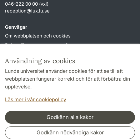
046-222 00 00 (vxl)
reception
@
lux.lu
.
se
Genvägar
Om webbplatsen och cookies
Behandling av personuppgifter
Tillgänglighetsredogörelse
Användning av cookies
TYPO3-login
Lunds universitet använder cookies för att se till att
webbplatsen fungerar korrekt och för att förbättra din
Följ oss i sociala medier
upplevelse.
Facebook
Läs mer i vår cookiepolicy
Godkänn alla kakor
Samarbeten och nätverk
Godkänn nödvändiga kakor