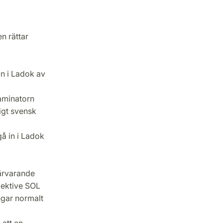
n rättar
in i Ladok av
xaminatorn
ligt svensk
gå in i Ladok
ärvarande
pektive SOL
ngar normalt
 att en