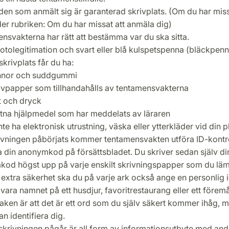
den som anmält sig är garanterad skrivplats. (Om du har missa
er rubriken: Om du har missat att anmäla dig)
nsvakterna har rätt att bestämma var du ska sitta.
fotolegitimation och svart eller blå kulspetspenna (bläckpen
skrivplats får du ha:
nnor och suddgummi
ivpapper som tillhandahålls av tentamensvakterna
 och dryck
låtna hjälpmedel som har meddelats av läraren
nte ha elektronisk utrustning, väska eller ytterkläder vid din pl
ivningen påbörjats kommer tentamensvakten utföra ID-kontr
 din anonymkod på försättsbladet. Du skriver sedan själv di
od högst upp på varje enskilt skrivningspapper som du läm
extra säkerhet ska du på varje ark också ange en personlig id
vara namnet på ett husdjur, favoritrestaurang eller ett föremå
ken är att det är ett ord som du själv säkert kommer ihåg, 
an identifiera dig.
krivningen pågår är all form av informationsutbyte med and