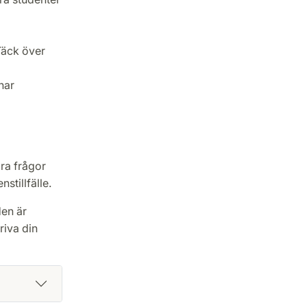
̈ck över
har
gra frågor
stillfälle.
den är
riva din