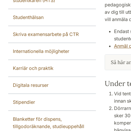
studentkåren (HTS)
pedagogiskt
av dig till 
Studenthälsan
vill anmäla d
Endast 
Skriva examensarbete på CTR
student
Anmäl d
Internationella möjligheter
Så här a
Karriär och praktik
Under 
Digitala resurser
Vid tent
innan sk
Stipendier
Dörrarn
sker 30 
Blanketter för dispens,
kompens
tillgodoräknande, studieuppehåll
hänvisas