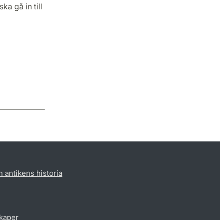
ka gå in till
h antikens historia
skaper