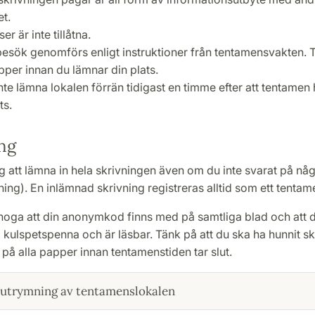
t.
r är inte tillåtna.
besök genomförs enligt instruktioner från tentamensvakten. Ta
per innan du lämnar din plats.
nte lämna lokalen förrän tidigast en timme efter att tentamen 
ts.
ng
g att lämna in hela skrivningen även om du inte svarat på nå
ning). En inlämnad skrivning registreras alltid som ett tentamen
 noga att din anonymkod finns med på samtliga blad och att 
kulspetspenna och är läsbar. Tänk på att du ska ha hunnit sk
å alla papper innan tentamenstiden tar slut.
 utrymning av tentamenslokalen