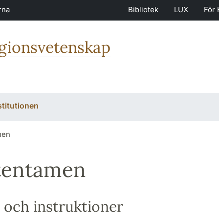
rna
Bibliotek
LUX
För 
igionsvetenskap
stitutionen
men
tentamen
 och instruktioner