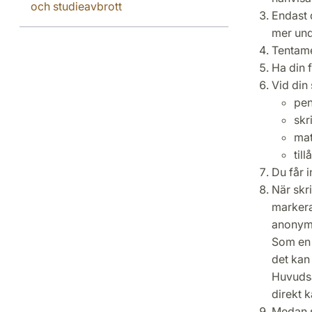
och studieavbrott
Endast 
mer und
Tentame
Ha din 
Vid din 
pe
skr
mat
til
Du får i
När skr
markera
anonymk
Som en 
det kan 
Huvudsa
direkt k
Medan s