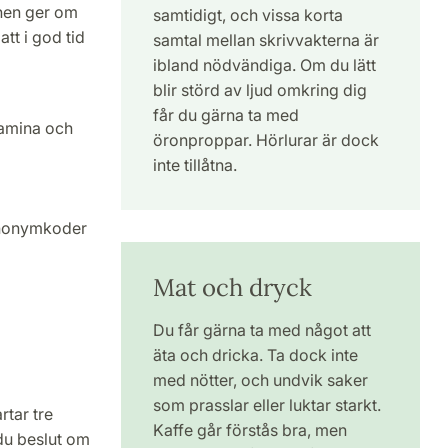
onen ger om
samtidigt, och vissa korta
att i god tid
samtal mellan skrivvakterna är
ibland nödvändiga. Om du lätt
blir störd av ljud omkring dig
får du gärna ta med
ntamina och
öronproppar. Hörlurar är dock
inte tillåtna.
 anonymkoder
Mat och dryck
Du får gärna ta med något att
äta och dricka. Ta dock inte
med nötter, och undvik saker
som prasslar eller luktar starkt.
rtar tre
Kaffe går förstås bra, men
du beslut om