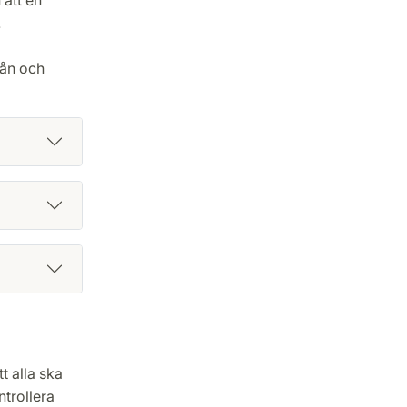
.
rån och
t alla ska
trollera