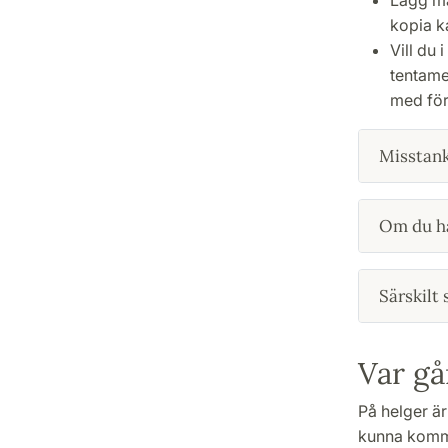
kopia k
Vill du 
tentame
med för
Misstank
Om du ha
Särskilt
Var gå
På helger är
kunna komma 