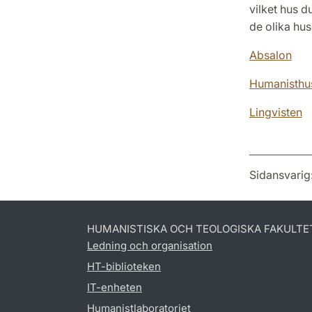
vilket hus du
de olika hus
Absalon
Humanisthu
Lingvisten
Sidansvarig
HUMANISTISKA OCH TEOLOGISKA FAKULTE
Ledning och organisation
HT-biblioteken
IT-enheten
Humanistlaboratoriet