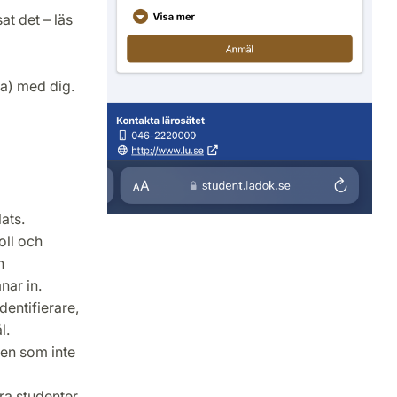
t det – läs
na) med dig.
ats.
oll och
n
nar in.
entifierare,
l.
men som inte
ra studenter