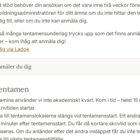
 stöd behöver din ansökan om det vara inne två veckor före 
utbildningsadministratören för ditt ämne om du inte hittar den
ig till, eller om du inte kan anmäla dig.
så många tentamensunderlag trycks upp som det finns anmä
er – kom ihåg att anmäla dig!
ig via Ladok
nmäler du dig
tentamen
amina använder vi inte akademiskt kvart. Kom i tid – helst 15
rivtiden startar.
a till tentamenslokalerna stängs vid tentamensstart. Ett andra
minuter efter tentamensstart. Du får då kortare skrivtid som 
eras. Om du anländer efter det andra insläppet får du inte te
 till nästa tentamenstillfälle.