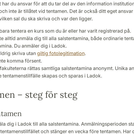
har du ansvar för att du tar del av den information instituti
ch inte är tillåtet vid tentamen. Det är också ditt eget ansvar 
 vilken sal du ska skriva och var den ligger.
ara tentera en kurs som du är eller har varit registrerad på.
 alltid anmäla dig till alla salstentamina, både ordinarie te
mina. Du anmäler dig i Ladok.
ldrig skriva utan
giltig fotolegitimation
.
inte komma försent.
fakulteterna rättas samtliga salstentamina anonymt. Unika
je tentamenstillfälle skapas och sparas i Ladok.
en – steg för steg
ntamen
a dig i Ladok till alla salstentamina. Anmälningsperioden sta
tentamenstillfället och stänger en vecka före tentamen. Har 