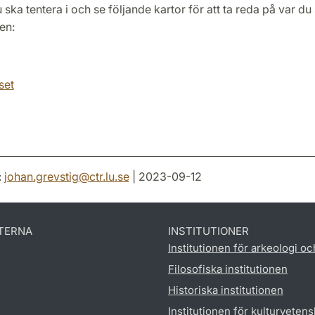
 ska tentera i och se följande kartor för att ta reda på var du s
en:
set
:
johan.grevstig
@
ctr.lu
.
se
| 2023-09-12
TERNA
INSTITUTIONER
Institutionen för arkeologi oc
Filosofiska institutionen
Historiska institutionen
Institutionen för kulturveten