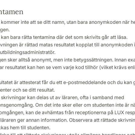
entamen
 kommer inte att se ditt namn, utan bara anonymkoden när he
ngen.
kan bara rätta tentamina där det som skrivits går att läsa.
ivningen är rättad matas resultatet kopplat till anonymkoden 
utbildningsadministratör.
gen sker alltså anonymt, men inte betygssättningen. Innan e
ar resultatet kan hen se vem varje kod tillhör (vilket krävs en
ultatet är attesterat får du ett e-postmeddelande och du kan 
enter och se ditt resultat.
 skrivningar kan delas ut av läraren, ofta i samband med
nsgenomgång. Om det inte sker eller om studenten inte är n
omgången, kan de avhämtas från receptionerna på LUX res
 läraren ger annan information. Observera att rättade skrivni
ckas hem till studenten.
ke till att rättade skrivningar utgör allmänna handlingar och