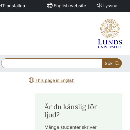
HT-anställda
English website
Lyssna
Sök
This page in English
Är du känslig för
ljud?
Många studenter skriver