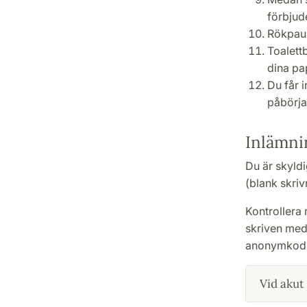
förbjude
Rökpause
Toalett
dina pap
Du får i
påbörja
Inlämni
Du är skyldi
(blank skriv
Kontrollera
skriven med 
anonymkod p
Vid akut