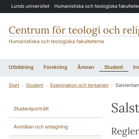
Hoppa till huvudinnehåll
Lunds universitet
Humanistiska och teologiska fakultete
Centrum för teologi och rel
Humanistiska och teologiska fakulteterna
Utbildning
Forskning
Ämnen
Student
In
Start
Student
Examination och tentamen
Salstenta
Sals
Studentporträtt
Anmälan och antagning
Regler