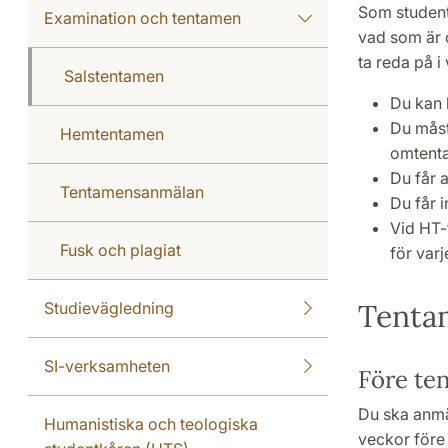
Som student 
Examination och tentamen
vad som är o
ta reda på i
Salstentamen
Du kan b
Du måste
Hemtentamen
omtenta
Du får a
Tentamensanmälan
Du får 
Vid HT-
Fusk och plagiat
för var
Tentam
Studievägledning
SI-verksamheten
Före te
Du ska anmäl
Humanistiska och teologiska
veckor före 