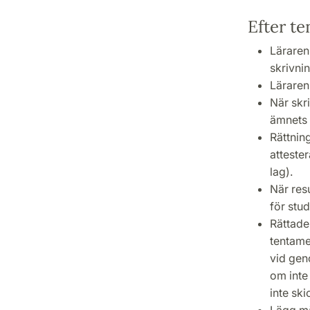
Efter t
Läraren
skrivni
Läraren 
När skr
ämnets 
Rättnin
attester
lag).
När res
för stud
Rättade
tentame
vid gen
om inte
inte ski
Lägg mär