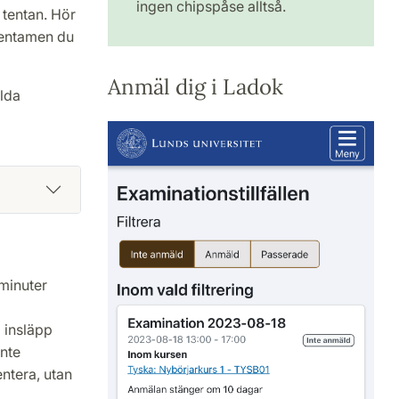
ingen chipspåse alltså.
tentan. Hör
 tentamen du
Anmäl dig i Ladok
lda
 minuter
 insläpp
inte
ntera, utan