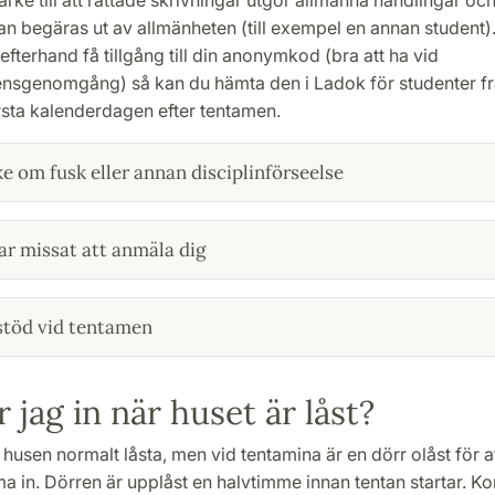
an begäras ut av allmänhe­ten (till exempel en annan student)
i efterhand få tillgång till din anonymkod (bra att ha vid
nsgenomgång) så kan du hämta den i Ladok för studenter f
sta kalenderdagen efter tentamen.
e om fusk eller annan disciplinförseelse
r missat att anmäla dig
 stöd vid tentamen
r jag in när huset är låst?
 husen normalt låsta, men vid tentamina är en dörr olåst för at
in. Dörren är upplåst en halvtimme innan tentan startar. Kon