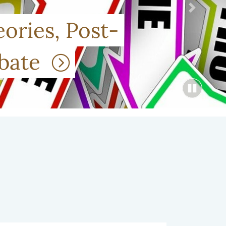
Nästa
ories, Post-
Debate