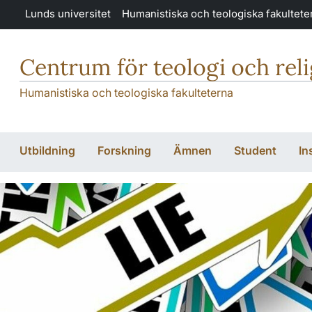
Hoppa till huvudinnehåll
Lunds universitet
Humanistiska och teologiska fakultete
Centrum för teologi och rel
Humanistiska och teologiska fakulteterna
Utbildning
Forskning
Ämnen
Student
In