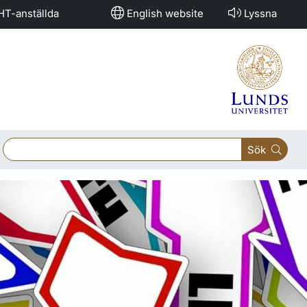
HT-anställda
English website
Lyssna
Sök