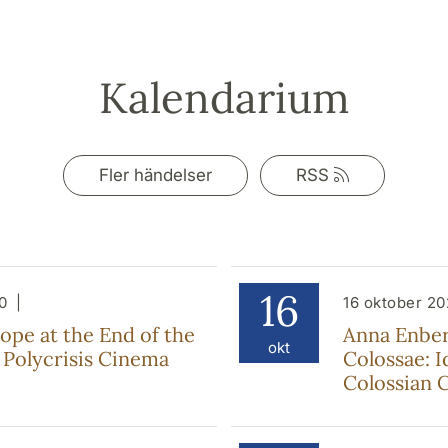
Kalendarium
Rss-
Fler händelser
RSS
flöde
16
0
16 oktober 202
pe at the End of the
Anna Enber
okt
 Polycrisis Cinema
Colossae: I
Colossian C