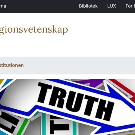
rna
Bibliotek
LUX
För 
igionsvetenskap
stitutionen