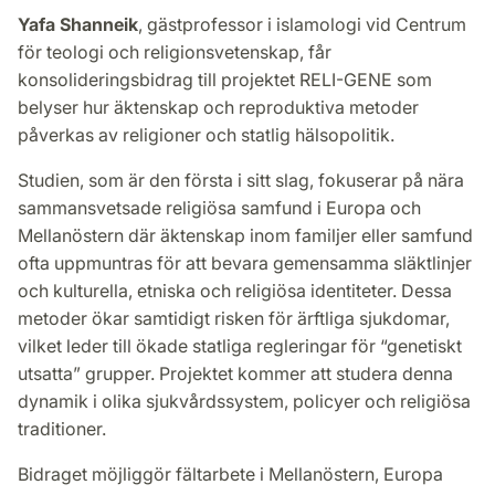
Yafa Shanneik
, gästprofessor i islamologi vid Centrum
för teologi och religionsvetenskap, får
konsolideringsbidrag till projektet RELI-GENE som
belyser hur äktenskap och reproduktiva metoder
påverkas av religioner och statlig hälsopolitik.
Studien, som är den första i sitt slag, fokuserar på nära
sammansvetsade religiösa samfund i Europa och
Mellanöstern där äktenskap inom familjer eller samfund
ofta uppmuntras för att bevara gemensamma släktlinjer
och kulturella, etniska och religiösa identiteter. Dessa
metoder ökar samtidigt risken för ärftliga sjukdomar,
vilket leder till ökade statliga regleringar för “genetiskt
utsatta” grupper. Projektet kommer att studera denna
dynamik i olika sjukvårdssystem, policyer och religiösa
traditioner.
Bidraget möjliggör fältarbete i Mellanöstern, Europa