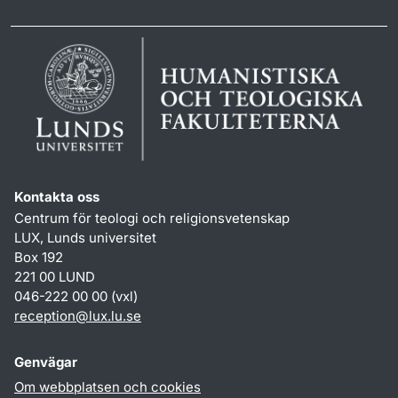
Kontakta oss
Centrum för teologi och religionsvetenskap
LUX, Lunds universitet
Box 192
221 00 LUND
046-222 00 00 (vxl)
reception
@
lux.lu
.
se
Genvägar
Om webbplatsen och cookies