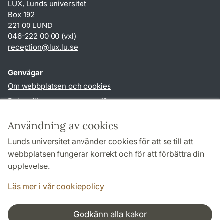
LUX, Lunds universitet
Box 192
221 00 LUND
046-222 00 00 (vxl)
reception
@
lux.lu
.
se
Genvägar
Om webbplatsen och cookies
Behandling av personuppgifter
Tillgänglighetsredogörelse
Användning av cookies
TYPO3-login
Lunds universitet använder cookies för att se till att
webbplatsen fungerar korrekt och för att förbättra din
Följ oss i sociala medier
upplevelse.
Facebook
Läs mer i vår cookiepolicy
Godkänn alla kakor