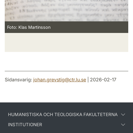
Foto: Klas Martinsson
Sidansvarig:
johan.grevstig
@
ctr.lu
.
se
| 2026-02-17
HUMANISTISKA OCH TEOLOGISKA FAKULTETERNA
INSTITUTIONER