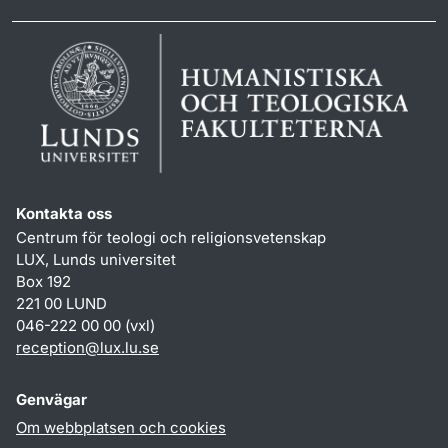
Kontakta oss
Centrum för teologi och religionsvetenskap
LUX, Lunds universitet
Box 192
221 00 LUND
046-222 00 00 (vxl)
reception
@
lux.lu
.
se
Genvägar
Om webbplatsen och cookies