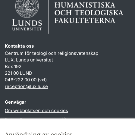
Kontakta oss
Centrum för teologi och religionsvetenskap
LUX, Lunds universitet
Box 192
221 00 LUND
046-222 00 00 (vxl)
reception
@
lux.lu
.
se
Genvägar
Om webbplatsen och cookies
Behandling av personuppgifter
Tillgänglighetsredogörelse
Användning av cookies