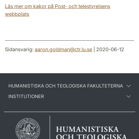
Läs mer om kakor på Post- och telestyrelsens
webbplats
Sidansvarig:
aaron.goldman
@
ctr.lu
.
se
| 2020-06-12
HUMANISTISKA OCH TEOLOGISKA FAKULTETERNA
INSTITUTIONER