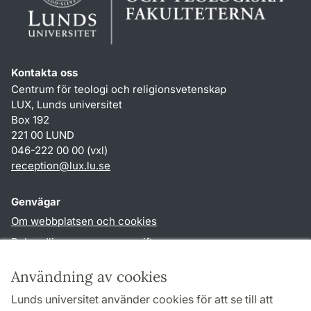
Kontakta oss
Centrum för teologi och religionsvetenskap
LUX, Lunds universitet
Box 192
221 00 LUND
046-222 00 00 (vxl)
reception
@
lux.lu
.
se
Genvägar
Om webbplatsen och cookies
Behandling av personuppgifter
Tillgänglighetsredogörelse
Användning av cookies
TYPO3-login
Lunds universitet använder cookies för att se till att