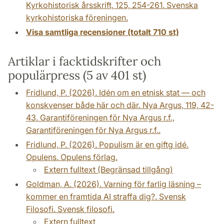
Kyrkohistorisk årsskrift, 125, 254-261. Svenska
kyrkohistoriska föreningen.
Visa samtliga recensioner (totalt 710 st)
Artiklar i facktidskrifter och
populärpress (5 av 401 st)
Fridlund, P. (2026). Idén om en etnisk stat — och
konskvenser både här och där. Nya Argus, 119, 42-
43. Garantiföreningen för Nya Argus r.f.,
Garantiföreningen för Nya Argus r.f..
Fridlund, P. (2026). Populism är en giftg idé.
Opulens. Opulens förlag.
Extern fulltext (Begränsad tillgång)
Goldman, A. (2026). Varning för farlig läsning –
kommer en framtida AI straffa dig?. Svensk
Filosofi. Svensk filosofi.
Extern fulltext