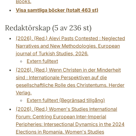
Books.
Visa samtliga böcker (totalt 463 st)
Redaktörskap (5 av 236 st)
(2026). (Red.) Alevi Pasts Contested : Neglected
Narratives and New Methodologies. European
journal of Turkish Studies, 2026.
Extern fulltext
(2026). (Red.) Wenn Christen in der Minderheit
sind : Internationale Perspektiven auf die
gesellschaftliche Rolle des Christentums. Herder
Verlag.
Extern fulltext (Begränsad tillgång)
(2026). (Red.) Women's Studies International
Forum: Centring European Inter-Imperial
Peripheries: Intersectional Dynamics in the 2024
Elections in Romania. Women's Studies