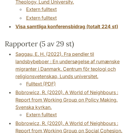
Theology, Lund University.
Extern fulltext
Extern fulltext
Visa samtliga konferensbidrag (totalt 224 st)
Rapporter (5 av 29 st)
Saggau, E. H. (2022). Fra pendler til
landsbybeboer : En undersøgelse af rumænske
migranter i Danmark. Centrum för teologi och
religionsvetenskap, Lunds universitet.
Fulltext (PDF)
Bobrowicz, R. (2020). A World of Neighbours :
Report from Working Group on Policy Making.
Svenska kyrkan.
Extern fulltext
Bobrowicz, R. (2020). A World of Neighbours :
Report from Working Group on Social Cohesion.