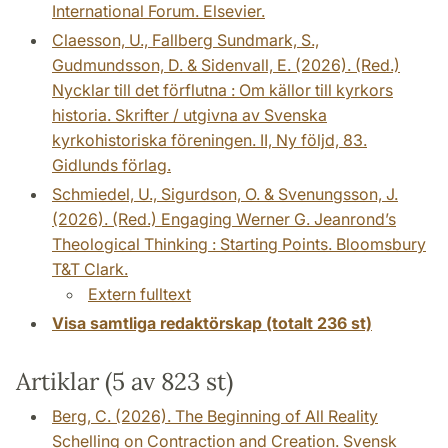
International Forum. Elsevier.
Claesson, U., Fallberg Sundmark, S.,
Gudmundsson, D. & Sidenvall, E. (2026). (Red.)
Nycklar till det förflutna : Om källor till kyrkors
historia. Skrifter / utgivna av Svenska
kyrkohistoriska föreningen. II, Ny följd, 83.
Gidlunds förlag.
Schmiedel, U., Sigurdson, O. & Svenungsson, J.
(2026). (Red.) Engaging Werner G. Jeanrond’s
Theological Thinking : Starting Points. Bloomsbury
T&T Clark.
Extern fulltext
Visa samtliga redaktörskap (totalt 236 st)
Artiklar (5 av 823 st)
Berg, C. (2026). The Beginning of All Reality
Schelling on Contraction and Creation. Svensk