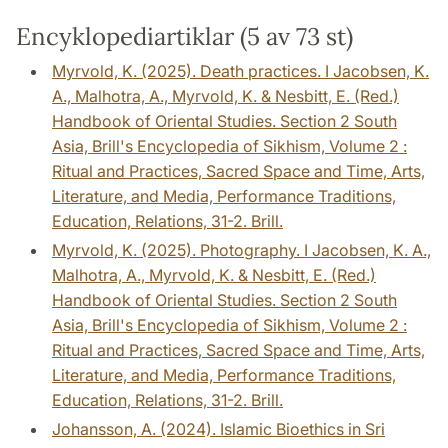
Encyklopediartiklar (5 av 73 st)
Myrvold, K. (2025). Death practices. I Jacobsen, K.
A., Malhotra, A., Myrvold, K. & Nesbitt, E. (Red.)
Handbook of Oriental Studies. Section 2 South
Asia, Brill's Encyclopedia of Sikhism, Volume 2 :
Ritual and Practices, Sacred Space and Time, Arts,
Literature, and Media, Performance Traditions,
Education, Relations, 31-2. Brill.
Myrvold, K. (2025). Photography. I Jacobsen, K. A.,
Malhotra, A., Myrvold, K. & Nesbitt, E. (Red.)
Handbook of Oriental Studies. Section 2 South
Asia, Brill's Encyclopedia of Sikhism, Volume 2 :
Ritual and Practices, Sacred Space and Time, Arts,
Literature, and Media, Performance Traditions,
Education, Relations, 31-2. Brill.
Johansson, A. (2024). Islamic Bioethics in Sri