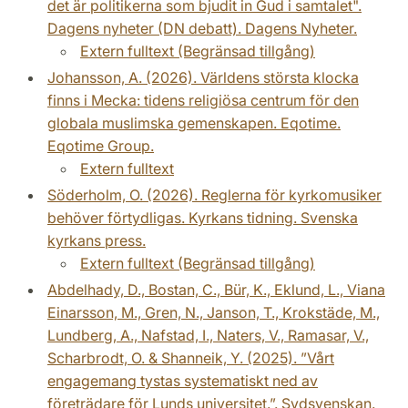
det är politikerna som bjudit in Gud i samtalet".
Dagens nyheter (DN debatt). Dagens Nyheter.
Extern fulltext (Begränsad tillgång)
Johansson, A. (2026). Världens största klocka
finns i Mecka: tidens religiösa centrum för den
globala muslimska gemenskapen. Eqotime.
Eqotime Group.
Extern fulltext
Söderholm, O. (2026). Reglerna för kyrkomusiker
behöver förtydligas. Kyrkans tidning. Svenska
kyrkans press.
Extern fulltext (Begränsad tillgång)
Abdelhady, D., Bostan, C., Bür, K., Eklund, L., Viana
Einarsson, M., Gren, N., Janson, T., Krokstäde, M.,
Lundberg, A., Nafstad, I., Naters, V., Ramasar, V.,
Scharbrodt, O. & Shanneik, Y. (2025). ”Vårt
engagemang tystas systematiskt ned av
företrädare för Lunds universitet.”. Sydsvenskan.