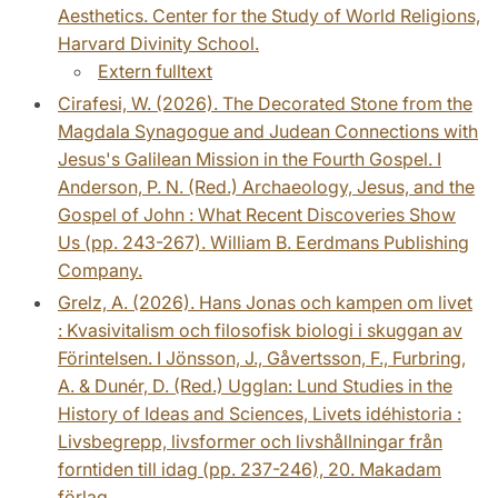
Aesthetics. Center for the Study of World Religions,
Harvard Divinity School.
Extern fulltext
Cirafesi, W. (2026). The Decorated Stone from the
Magdala Synagogue and Judean Connections with
Jesus's Galilean Mission in the Fourth Gospel. I
Anderson, P. N. (Red.) Archaeology, Jesus, and the
Gospel of John : What Recent Discoveries Show
Us (pp. 243-267). William B. Eerdmans Publishing
Company.
Grelz, A. (2026). Hans Jonas och kampen om livet
: Kvasivitalism och filosofisk biologi i skuggan av
Förintelsen. I Jönsson, J., Gåvertsson, F., Furbring,
A. & Dunér, D. (Red.) Ugglan: Lund Studies in the
History of Ideas and Sciences, Livets idéhistoria :
Livsbegrepp, livsformer och livshållningar från
forntiden till idag (pp. 237-246), 20. Makadam
förlag.