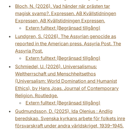
Bloch, N. (2026). Vad händer när prästen tar
magisk svamp?. Expressen. AB Kvällstidningen
Expressen, AB Kvällstidningen Expressen.
Extern fulltext (Begränsad tillgång)
Lundgren, S. (2026). The Assyrian genocide as
reported in the American press. Assyria Post. The
Assyria Post.
Extern fulltext (Begränsad tillgång)
Schmiedel, U. (2026). Universalismus:
Weltherrschaft und Menschheitsethos
(Universalism: World Domination and Humanist
Ethics), by Hans Joas. Journal of Contemporary
Religion. Routledge.
Extern fulltext (Begränsad tillgång)
Gudmundsson, D. (2025). Ida Olenius : Andlig
beredskap. Svenska kyrkans arbete för folkets inre
försvarskraft under andra världskriget, 1939–1945.