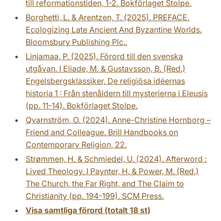
till reformationstiden, 1-2. Bokförlaget Stolpe.
Borghetti, L. & Arentzen, T. (2025). PREFACE.
Ecologizing Late Ancient And Byzantine Worlds.
Bloomsbury Publishing Plc..
Linjamaa, P. (2025). Förord till den svenska
utgåvan. I Eliade, M. & Gustavsson, B. (Red.)
Engelsbergsklassiker, De religiösa idéernas
historia 1 : Från stenåldern till mysterierna i Eleusis
(pp. 11-14). Bokförlaget Stolpe.
Qvarnström, O. (2024). Anne-Christine Hornborg –
Friend and Colleague. Brill Handbooks on
Contemporary Religion, 22.
Strømmen, H. & Schmiedel, U. (2024). Afterword :
Lived Theology. I Paynter, H. & Power, M. (Red.)
The Church, the Far Right, and The Claim to
Christianity (pp. 194-199). SCM Press.
Visa samtliga förord (totalt 18 st)