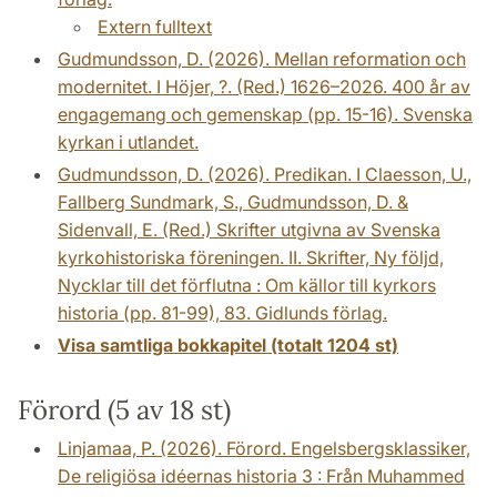
Extern fulltext
Gudmundsson, D. (2026). Mellan reformation och
modernitet. I Höjer, ?. (Red.) 1626–2026. 400 år av
engagemang och gemenskap (pp. 15-16). Svenska
kyrkan i utlandet.
Gudmundsson, D. (2026). Predikan. I Claesson, U.,
Fallberg Sundmark, S., Gudmundsson, D. &
Sidenvall, E. (Red.) Skrifter utgivna av Svenska
kyrkohistoriska föreningen. II. Skrifter, Ny följd,
Nycklar till det förflutna : Om källor till kyrkors
historia (pp. 81-99), 83. Gidlunds förlag.
Visa samtliga bokkapitel (totalt 1204 st)
Förord (5 av 18 st)
Linjamaa, P. (2026). Förord. Engelsbergsklassiker,
De religiösa idéernas historia 3 : Från Muhammed