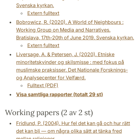
Svenska kyrkan.
Extern fulltext
Bobrowicz, R. (2020). A World of Neighbours :
Working Group on Media and Narratives.
Bratislava, 17th-20th of June 2019. Svenska kyrkan.
Extern fulltext
Liversage, A. & Petersen, J. (2020). Etniske
minoritetskvinder og skilsmisse : med fokus på
muslimske praksisser. Det Nationale Forsknings-
og Analysecenter for Velfærd.
Fulltext (PDF)
Visa samtliga rapporter (totalt 29 st)
Working papers (2 av 2 st)
Fridlund, P. (2004). Hur fel det kan gå och hur rätt
det kan bli — om några olika sätt at tänka fred
mellan religioner.