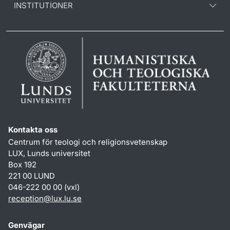
INSTITUTIONER
Kontakta oss
Centrum för teologi och religionsvetenskap
LUX, Lunds universitet
Box 192
221 00 LUND
046-222 00 00 (vxl)
reception
@
lux.lu
.
se
Genvägar