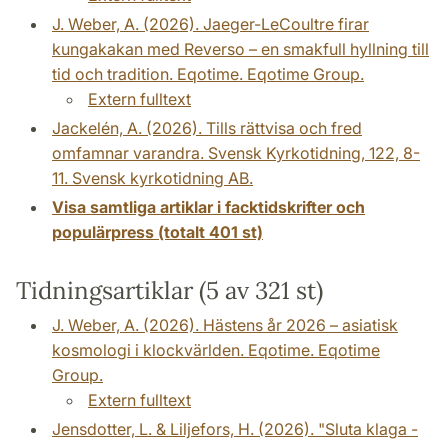
J. Weber, A. (2026). Jaeger-LeCoultre firar
kungakakan med Reverso – en smakfull hyllning till
tid och tradition. Eqotime. Eqotime Group.
Extern fulltext
Jackelén, A. (2026). Tills rättvisa och fred
omfamnar varandra. Svensk Kyrkotidning, 122, 8-
11. Svensk kyrkotidning AB.
Visa samtliga artiklar i facktidskrifter och
populärpress (totalt 401 st)
Tidningsartiklar (5 av 321 st)
J. Weber, A. (2026). Hästens år 2026 – asiatisk
kosmologi i klockvärlden. Eqotime. Eqotime
Group.
Extern fulltext
Jensdotter, L. & Liljefors, H. (2026). "Sluta klaga -