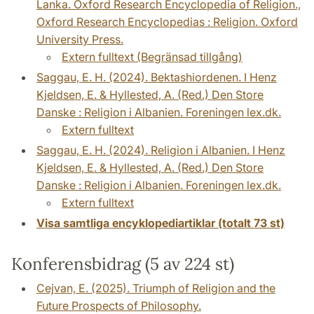
Lanka. Oxford Research Encyclopedia of Religion.,
Oxford Research Encyclopedias : Religion. Oxford
University Press.
Extern fulltext (Begränsad tillgång)
Saggau, E. H. (2024). Bektashiordenen. I Henz
Kjeldsen, E. & Hyllested, A. (Red.) Den Store
Danske : Religion i Albanien. Foreningen lex.dk.
Extern fulltext
Saggau, E. H. (2024). Religion i Albanien. I Henz
Kjeldsen, E. & Hyllested, A. (Red.) Den Store
Danske : Religion i Albanien. Foreningen lex.dk.
Extern fulltext
Visa samtliga encyklopediartiklar (totalt 73 st)
Konferensbidrag (5 av 224 st)
Cejvan, E. (2025). Triumph of Religion and the
Future Prospects of Philosophy.