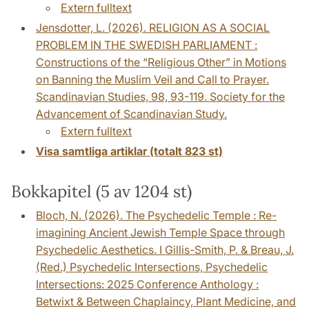
Extern fulltext
Jensdotter, L. (2026). RELIGION AS A SOCIAL
PROBLEM IN THE SWEDISH PARLIAMENT :
Constructions of the “Religious Other” in Motions
on Banning the Muslim Veil and Call to Prayer.
Scandinavian Studies, 98, 93-119. Society for the
Advancement of Scandinavian Study.
Extern fulltext
Visa samtliga artiklar (totalt 823 st)
Bokkapitel (5 av 1204 st)
Bloch, N. (2026). The Psychedelic Temple : Re-
imagining Ancient Jewish Temple Space through
Psychedelic Aesthetics. I Gillis-Smith, P. & Breau, J.
(Red.) Psychedelic Intersections, Psychedelic
Intersections: 2025 Conference Anthology :
Betwixt & Between Chaplaincy, Plant Medicine, and