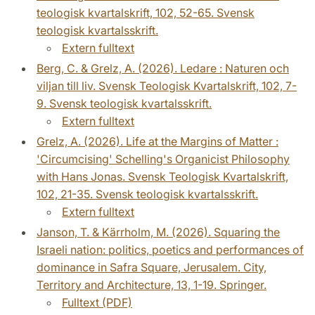
teologisk kvartalskrift, 102, 52-65. Svensk
teologisk kvartalsskrift.
Extern fulltext
Berg, C. & Grelz, A. (2026). Ledare : Naturen och
viljan till liv. Svensk Teologisk Kvartalskrift, 102, 7-
9. Svensk teologisk kvartalsskrift.
Extern fulltext
Grelz, A. (2026). Life at the Margins of Matter :
'Circumcising' Schelling's Organicist Philosophy
with Hans Jonas. Svensk Teologisk Kvartalskrift,
102, 21-35. Svensk teologisk kvartalsskrift.
Extern fulltext
Janson, T. & Kärrholm, M. (2026). Squaring the
Israeli nation: politics, poetics and performances of
dominance in Safra Square, Jerusalem. City,
Territory and Architecture, 13, 1-19. Springer.
Fulltext (PDF)