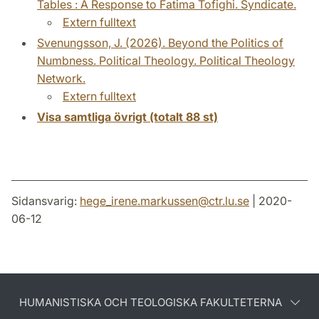
Tables : A Response to Fatima Tofighi. Syndicate.
Extern fulltext
Svenungsson, J. (2026). Beyond the Politics of
Numbness. Political Theology. Political Theology
Network.
Extern fulltext
Visa samtliga övrigt (totalt 88 st)
Sidansvarig:
hege_irene.markussen
@
ctr.lu
.
se
| 2020-
06-12
HUMANISTISKA OCH TEOLOGISKA FAKULTETERNA