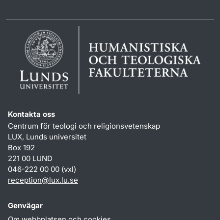
Kontakta oss
Centrum för teologi och religionsvetenskap
LUX, Lunds universitet
Box 192
221 00 LUND
046-222 00 00 (vxl)
reception
@
lux.lu
.
se
Genvägar
Om webbplatsen och cookies