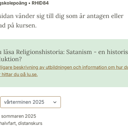
ögskolepoäng
• RHID84
idan vänder sig till dig som är antagen eller
ad på kursen.
u läsa Religionshistoria: Satanism - en histori
duktion?
rligare beskrivning av utbildningen och information om hur d
hittar du på lu.se.
sommaren 2025
halvfart, distanskurs