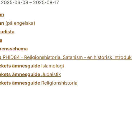
2025-06-09 – 2025-08-17
an
an
(på engelska)
turlista
a
mensschema
s
RHID84 - Religionshistoria: Satanism - en historisk introduk
tekets ämnesguide
Islamologi
tekets ämnesguide
Judaistik
tekets ämnesguide
Religionshistoria