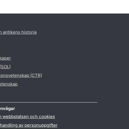
h antikens historia
skaper
 (SOL)
gionsvetenskap (CTR)
vetenskap
nvägar
 webbplatsen och cookies
handling av personuppgifter