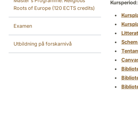
Master's Programme: Religious
Kursperiod:
Roots of Europe (120 ECTS credits)
Kurspl
Kurspl
Examen
Littera
Schem
Utbildning på forskarnivå
Tenta
Canva
Biblio
Biblio
Biblio