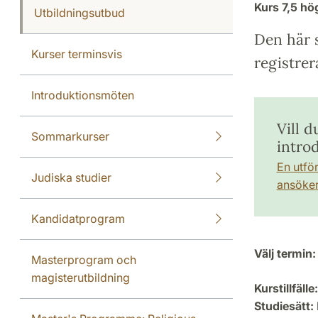
Kurs
7,5 h
Utbildningsutbud
Den här s
Kurser terminsvis
registrer
Introduktionsmöten
Vill d
Sommarkurser
intro
En utfö
Judiska studier
ansöker 
Kandidatprogram
Välj termin:
Masterprogram och
magisterutbildning
Kurstillfälle:
Studiesätt: