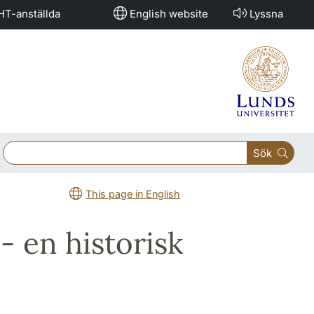
HT-anställda
English website
Lyssna
Sök
This page in English
- en historisk