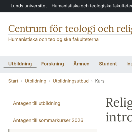
Hoppa till huvudinnehåll
Lunds universitet
Humanistiska och teologiska fakultete
Centrum för teologi och rel
Humanistiska och teologiska fakulteterna
Utbildning
Forskning
Ämnen
Student
In
Start
Utbildning
Utbildningsutbud
Kurs
Reli
Antagen till utbildning
intr
Antagen till sommarkurser 2026