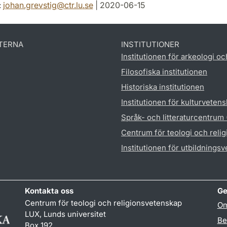
:
johan.grevstig
@
ctr.lu
.
se
| 2020-06-15
TERNA
INSTITUTIONER
Institutionen för arkeologi oc
Filosofiska institutionen
Historiska institutionen
Institutionen för kulturveten
Språk- och litteraturcentrum
Centrum för teologi och reli
Institutionen för utbildnings
Kontakta oss
Ge
Centrum för teologi och religionsvetenskap
Om
LUX, Lunds universitet
Be
Box 192