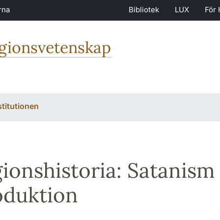
rna
Bibliotek
LUX
För 
igionsvetenskap
stitutionen
gionshistoria: Satanism 
oduktion