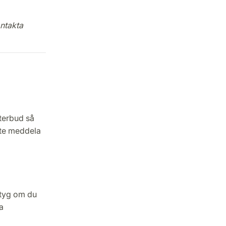
ontakta
terbud så
nte meddela
intyg om du
a