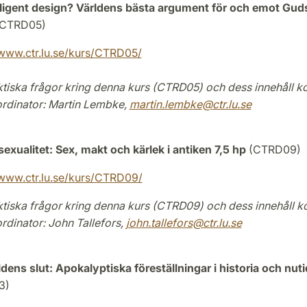
lligent design? Världens bästa argument för och emot Gud
CTRD05)
/www.ctr.lu.se/kurs/CTRD05/
ktiska frågor kring denna kurs (CTRD05) och dess innehåll k
rdinator
: Martin Lembke,
martin.lembke
@
ctr.lu
.
se
 sexualitet: Sex, makt och kärlek i antiken 7,5 hp
(CTRD09)
/www.ctr.lu.se/kurs/CTRD09/
ktiska frågor kring denna kurs (CTRD09) och dess innehåll k
rdinator
: John Tallefors,
john.tallefors
@
ctr.lu
.
se
ldens slut: Apokalyptiska föreställningar i historia och nuti
3)