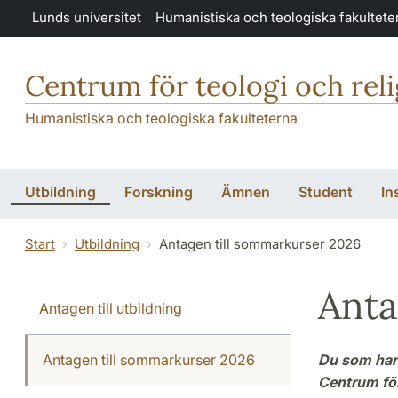
Hoppa till huvudinnehåll
Lunds universitet
Humanistiska och teologiska fakultete
Centrum för teologi och rel
Humanistiska och teologiska fakulteterna
Utbildning
Forskning
Ämnen
Student
In
Start
Utbildning
Antagen till sommarkurser 2026
Anta
Antagen till utbildning
Antagen till sommarkurser 2026
Du som har 
Centrum för