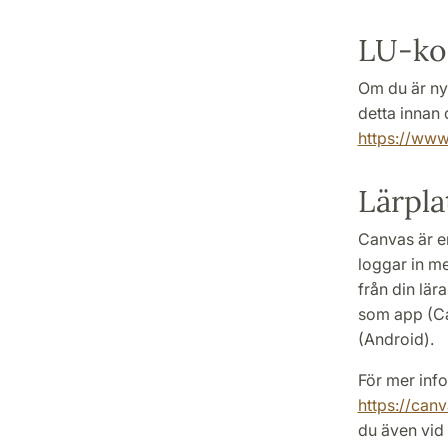
LU-kor
Om du är ny 
detta innan 
https://www.
Lärpl
Canvas är en
loggar in m
från din lär
som app (Ca
(Android).
För mer inf
https://can
du även vid 