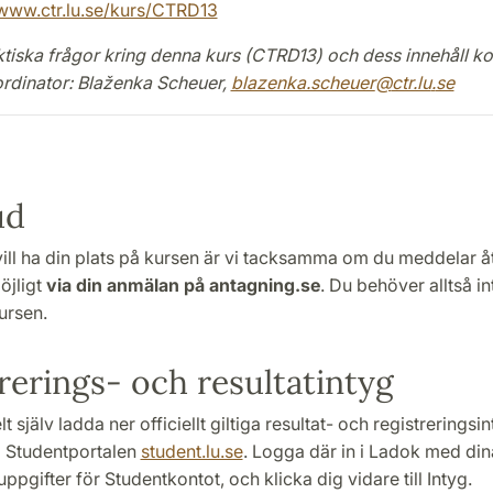
/www.ctr.lu.se/kurs/CTRD13
ktiska frågor kring denna kurs (CTRD13) och dess innehåll k
rdinator
: Blaženka Scheuer,
blazenka.scheuer
@
ctr.lu
.
se
ud
vill ha din plats på kursen är vi tacksamma om du meddelar å
öjligt
via din anmälan på antagning.se
. Du behöver alltså i
ursen.
rerings- och resultatintyg
t själv ladda ner officiellt giltiga resultat- och registrerings
a Studentportalen
student.lu.se
. Logga där in i Ladok med din
ppgifter för Studentkontot, och klicka dig vidare till Intyg.