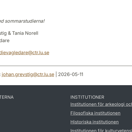
med sommarstudierna!
tig & Tania Norell
dare
dievagledare
@
ctr.lu
.
se
:
johan.grevstig
@
ctr.lu
.
se
| 2026-05-11
TERNA
INSTITUTIONER
Institutionen för arkeologi oc
Filosofiska institutionen
Historiska institutionen
Institutionen för kulturveten