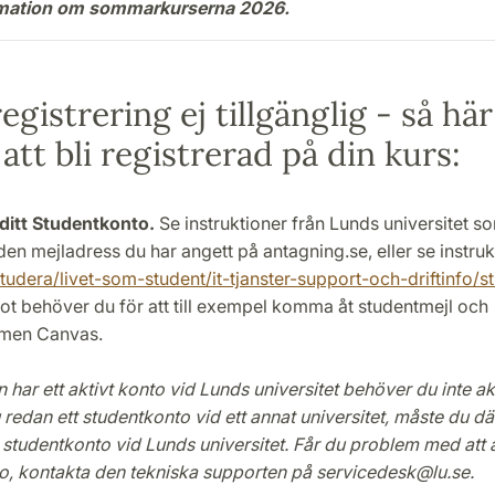
ormation om sommarkurserna 2026.
gistrering ej tillgänglig - så här
 att bli registrerad på din kurs:
ditt Studentkonto.
Se instruktioner från Lunds universitet s
l den mejladress du har angett på antagning.se, eller se instru
tudera/livet-som-student/it-tjanster-support-och-driftinfo/
ot behöver du för att till exempel komma åt studentmejl och
rmen Canvas.
har ett aktivt konto vid Lunds universitet behöver du inte ak
 redan ett studentkonto vid ett annat universitet, måste du d
t studentkonto vid Lunds universitet. Får du problem med att a
o, kontakta den tekniska supporten på servicedesk@lu.se.