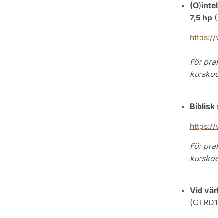
(O)inte
7,5 hp
(
https:/
För pra
kurskoo
Biblisk
https:/
För pra
kurskoo
Vid vär
(CTRD1