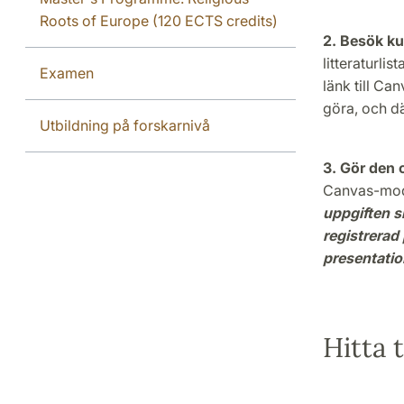
Roots of Europe (120 ECTS credits)
2. Besök ku
litteraturli
Examen
länk till Ca
göra, och dä
Utbildning på forskarnivå
3. Gör den 
Canvas-modu
uppgiften s
registrerad 
presentation
Hitta t