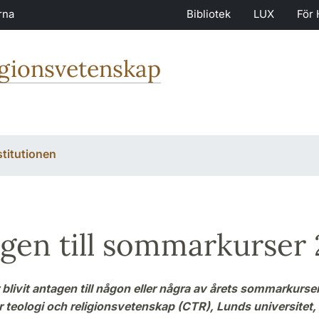
rna
Bibliotek
LUX
För 
igionsvetenskap
stitutionen
gen till sommarkurser
blivit antagen till någon eller några av årets sommarkurser
 teologi och religionsvetenskap (CTR), Lunds universitet, 