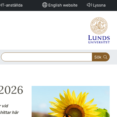
HT-anställda
English website
Lyssna
Sök
 2026
 vid
hittar här