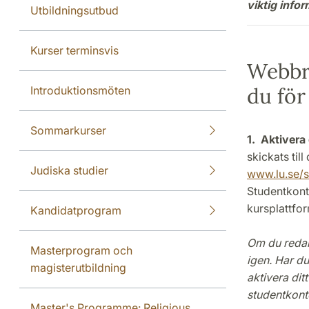
viktig inf
Utbildningsutbud
Kurser terminsvis
Webbre
du för
Introduktionsmöten
Sommarkurser
1.
Aktivera 
skickats til
Judiska studier
www.lu.se/s
Studentkont
kursplattfo
Kandidatprogram
Om du redan 
Masterprogram och
igen. Har du
magisterutbildning
aktivera dit
studentkont
Master's Programme: Religious