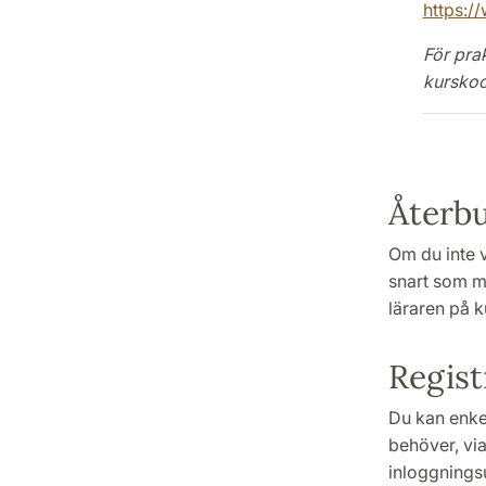
https:/
För pra
kurskoo
Återb
Om du inte 
snart som m
läraren på k
Regist
Du kan enkel
behöver, vi
inloggningsu