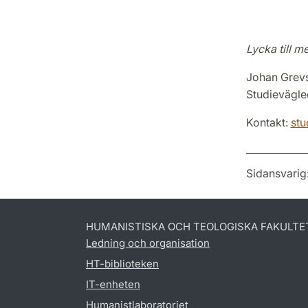
Lycka till 
Johan Grevs
Studievägle
Kontakt:
stu
Sidansvarig
HUMANISTISKA OCH TEOLOGISKA FAKULTE
Ledning och organisation
HT-biblioteken
IT-enheten
Humanistlaboratoriet