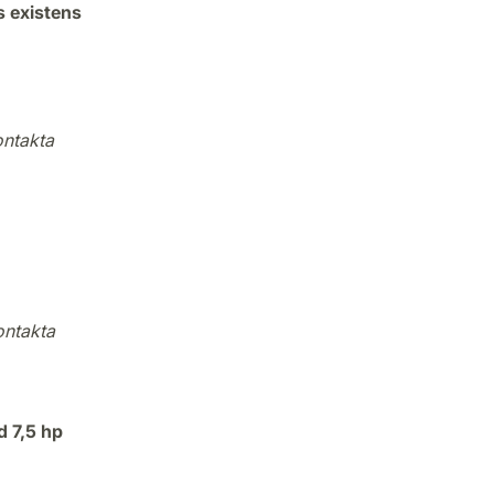
s existens
ontakta
ontakta
d 7,5 hp