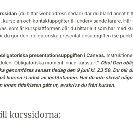
rssidan
(du hittar webbadress nedan) där du bland annat hit
sta, kursplan och kontaktuppgifter till undervisande lärare. Här
nvas, som är kursplattformen där du hittar allt som har med ku
r du gör den obligatoriska presentationsuppgiften (se punkt
obligatoriska presentationsuppgiften i Canvas.
Instruktioner
len ”Obligatoriska moment innan kursstart”.
Obs! Den obli
ka genomföras senast tisdag den 9 juni kl. 23:59. Du blir dä
på kursen i Ladok av institutionen. Har du inte skrivit någ
 innan tidsfristen gått ut, avskrivs du från kursen.
ill kurssidorna: