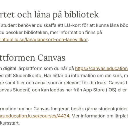
tet och låna på bibliotek
student behöver du skaffa ett LU-kort för att kunna låna böc
du besöker biblioteken, mer information finns på
htbibl.lu.se/lana/lanekort-och-lanevillkor
.
attformen Canvas
 digital lärplattform som du når på
https://canvas.education.
ed ditt Studentkonto. Här hittar du information om din kurs,
are samt filer och annat som är relevant för din kurs. Canvas 
nvas Student) och kan laddas ner från App Store (iOS) eller
ormation om hur Canvas fungerar, besök gärna studentguide
vas.education.lu.se/courses/4434
. Mer information om lärpla
kursstart.