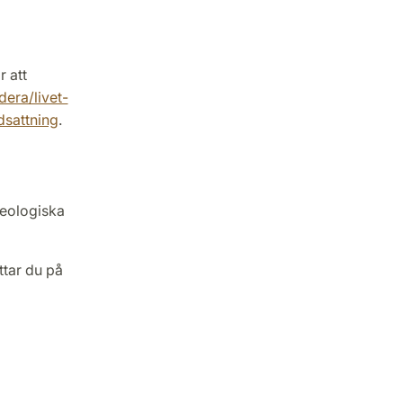
 att
dera/livet-
sattning
.
teologiska
ttar du på