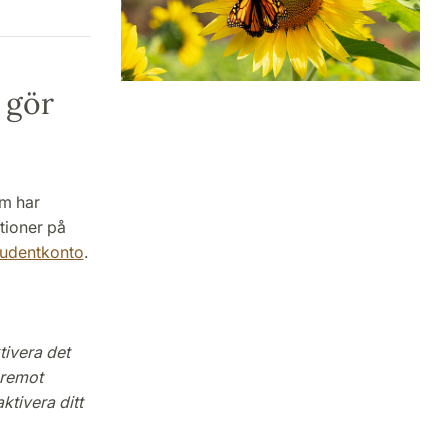
 gör
om har
ktioner på
studentkonto
.
tivera det
äremot
ktivera ditt