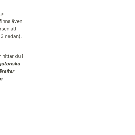
tar
 finns även
rsen att
 3 nedan).
 hittar du i
gatoriska
refter
on