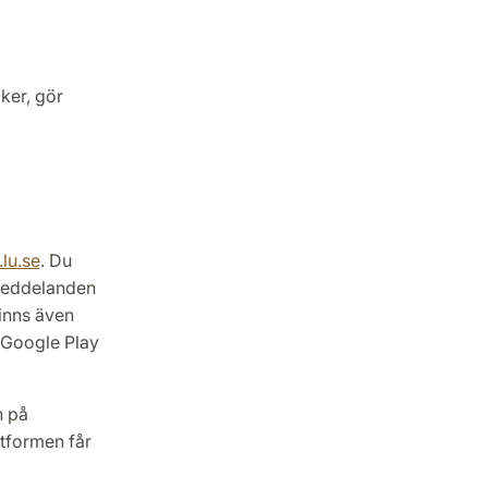
ker, gör
lu.se
. Du
 meddelanden
finns även
 Google Play
n på
ttformen får