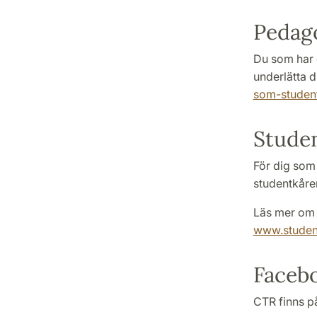
Pedago
Du som har 
underlätta d
som-student
Stude
För dig som 
studentkåre
Läs mer om
www.studen
Faceb
CTR finns på