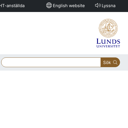
HT-anställda
English website
Lyssna
Sök