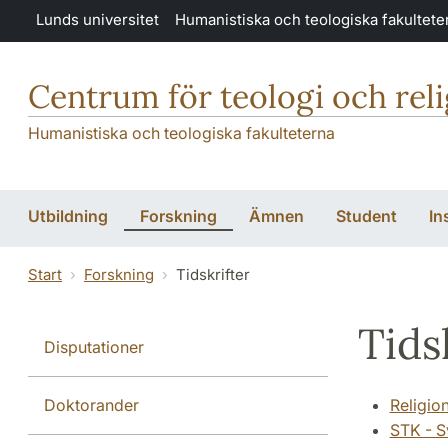
Hoppa till huvudinnehåll
Lunds universitet
Humanistiska och teologiska fakultete
Centrum för teologi och rel
Humanistiska och teologiska fakulteterna
Utbildning
Forskning
Ämnen
Student
In
Start
Forskning
Tidskrifter
Tids
Disputationer
Doktorander
Religio
STK - S