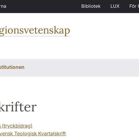
rna
Bibliotek
LUX
För 
igionsvetenskap
stitutionen
krifter
n (tryckbidrag)
vensk Teologisk Kvartalskrift