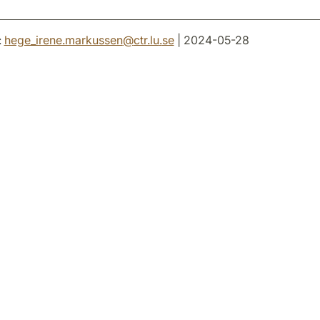
:
hege_irene.markussen
@
ctr.lu
.
se
| 2024-05-28