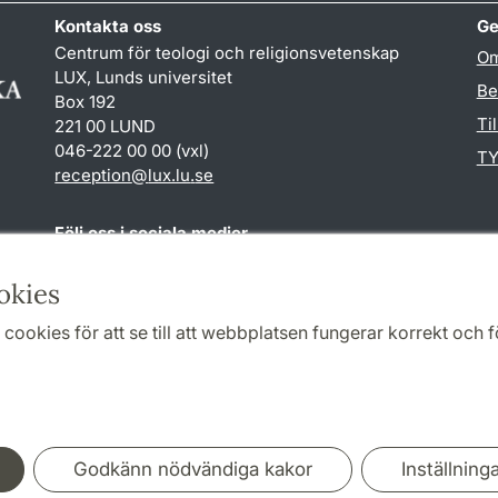
Kontakta oss
Ge
Centrum för teologi och religionsvetenskap
Om
LUX, Lunds universitet
Be
Box 192
Ti
221 00 LUND
046-222 00 00 (vxl)
TY
reception
@
lux.lu
.
se
Följ oss i sociala medier
Facebook
okies
cookies för att se till att webbplatsen fungerar korrekt och fö
Samarbeten och nätverk
Godkänn nödvändiga kakor
Inställning