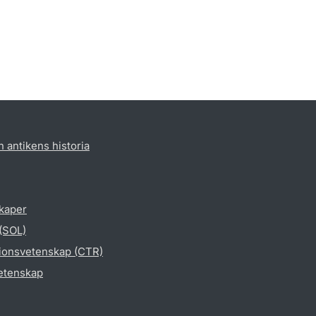
h antikens historia
skaper
 (SOL)
gionsvetenskap (CTR)
vetenskap