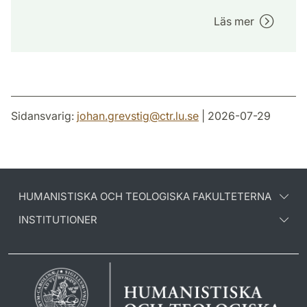
Läs mer
Sidansvarig:
johan.grevstig
@
ctr.lu
.
se
| 2026-07-29
HUMANISTISKA OCH TEOLOGISKA FAKULTETERNA
INSTITUTIONER