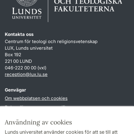
Kontakta oss
Centrum för teologi och religionsvetenskap
LUX, Lunds universitet
Box 192
221 00 LUND
046-222 00 00 (vxl)
reception
@
lux.lu
.
se
Genvägar
Om webbplatsen och cookies
Behandling av personuppgifter
Tillgänglighetsredogörelse
Användning av cookies
TYPO3-login
Lunds universitet använder cookies för att se till att