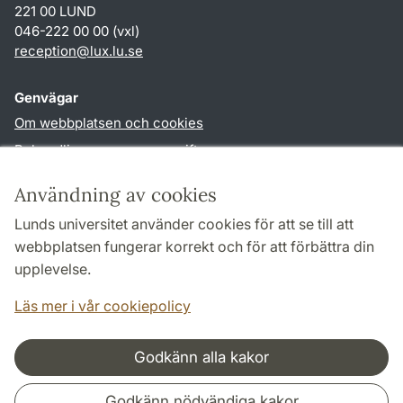
221 00 LUND
046-222 00 00 (vxl)
reception
@
lux.lu
.
se
Genvägar
Om webbplatsen och cookies
Behandling av personuppgifter
Tillgänglighetsredogörelse
Användning av cookies
TYPO3-login
Lunds universitet använder cookies för att se till att
webbplatsen fungerar korrekt och för att förbättra din
Följ oss i sociala medier
upplevelse.
Facebook
Läs mer i vår cookiepolicy
Godkänn alla kakor
Samarbeten och nätverk
Godkänn nödvändiga kakor