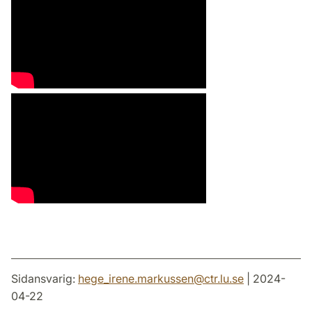
Sidansvarig:
hege_irene.markussen
@
ctr.lu
.
se
| 2024-
04-22