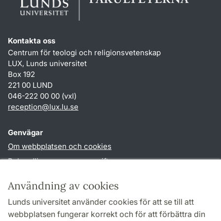
Kontakta oss
Centrum för teologi och religionsvetenskap
LUX, Lunds universitet
Box 192
221 00 LUND
046-222 00 00 (vxl)
reception
@
lux.lu
.
se
Genvägar
Om webbplatsen och cookies
Behandling av personuppgifter
Tillgänglighetsredogörelse
Användning av cookies
TYPO3-login
Lunds universitet använder cookies för att se till att
webbplatsen fungerar korrekt och för att förbättra din
Följ oss i sociala medier