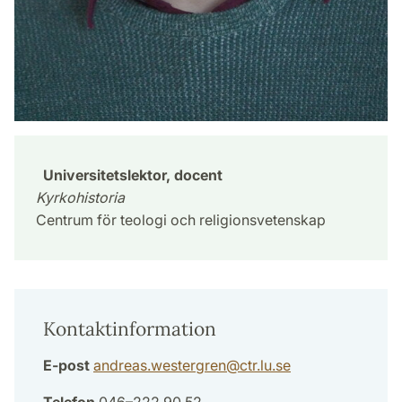
Universitetslektor, docent
Kyrkohistoria
Centrum för teologi och religionsvetenskap
Kontaktinformation
E-post
andreas.westergren
@
ctr.lu
.
se