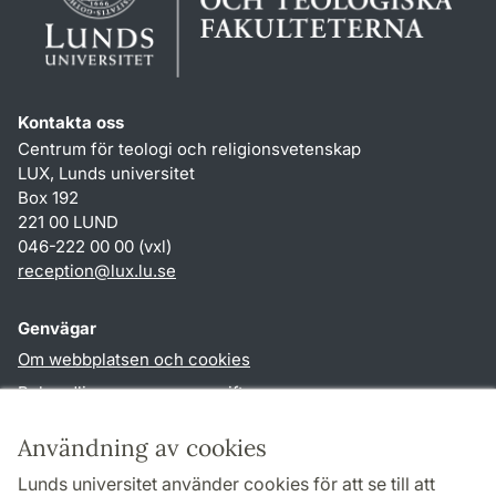
Kontakta oss
Centrum för teologi och religionsvetenskap
LUX, Lunds universitet
Box 192
221 00 LUND
046-222 00 00 (vxl)
reception
@
lux.lu
.
se
Genvägar
Om webbplatsen och cookies
Behandling av personuppgifter
Tillgänglighetsredogörelse
Användning av cookies
TYPO3-login
Lunds universitet använder cookies för att se till att