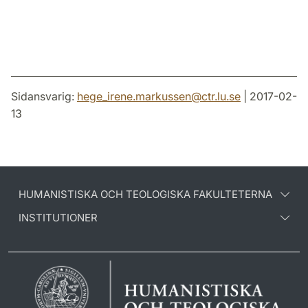
Sidansvarig:
hege_irene.markussen
@
ctr.lu
.
se
| 2017-02-
13
HUMANISTISKA OCH TEOLOGISKA FAKULTETERNA
INSTITUTIONER