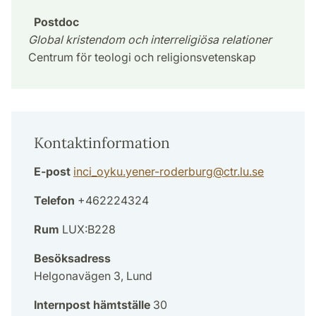
Postdoc
Global kristendom och interreligiösa relationer
Centrum för teologi och religionsvetenskap
Kontaktinformation
E-post
inci_oyku.yener-roderburg
@
ctr.lu
.
se
Telefon
+462224324
Rum
LUX:B228
Besöksadress
Helgonavägen 3, Lund
Internpost hämtställe
30