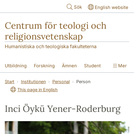
Hoppa till huvudinnehåll
Sök
English website
Centrum för teologi och
religionsvetenskap
Humanistiska och teologiska fakulteterna
Utbildning
Forskning
Ämnen
Student
Mer
Institutionen
Start
Institutionen
Personal
Person
This page in English
Inci Öykü Yener-Roderburg