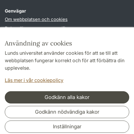
Genvägar
Om webbplatsen och cookies
Behandling av personuppgifter
Tillgänglighetsredogörelse
Användning av cookies
TYPO3-login
Lunds universitet använder cookies för att se till att
webbplatsen fungerar korrekt och för att förbättra din
Följ oss i sociala medier
upplevelse.
Facebook
Läs mer i vår cookiepolicy
Godkänn alla kakor
Samarbeten och nätverk
Godkänn nödvändiga kakor
Inställningar