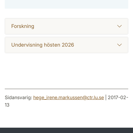
Forskning
Undervisning hösten 2026
Sidansvarig:
hege_irene.markussen
@
ctr.lu
.
se
| 2017-02-
13