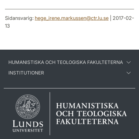
Sidansvarig:
hege_irene.markussen
@
ctr.lu
.
se
| 2017-02-
13
HUMANISTISKA OCH TEOLOGISKA FAKULTETERNA
INSTITUTIONER