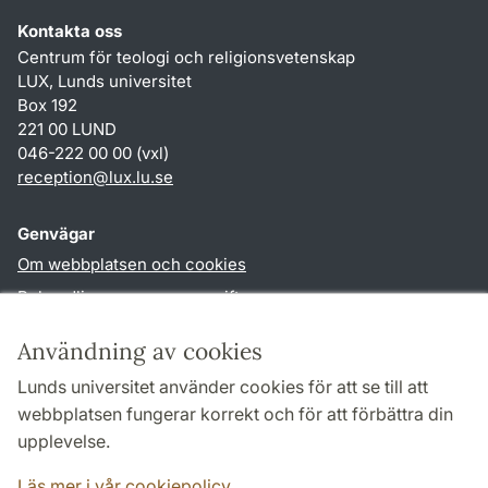
Kontakta oss
Centrum för teologi och religionsvetenskap
LUX, Lunds universitet
Box 192
221 00 LUND
046-222 00 00 (vxl)
reception
@
lux.lu
.
se
Genvägar
Om webbplatsen och cookies
Behandling av personuppgifter
Tillgänglighetsredogörelse
Användning av cookies
TYPO3-login
Lunds universitet använder cookies för att se till att
webbplatsen fungerar korrekt och för att förbättra din
Följ oss i sociala medier
upplevelse.
Facebook
Läs mer i vår cookiepolicy