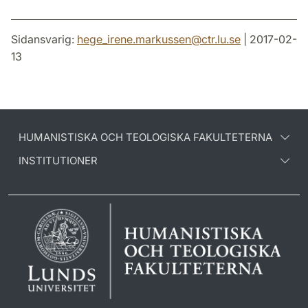
Sidansvarig:
hege_irene.markussen
@
ctr.lu
.
se
| 2017-02-
13
HUMANISTISKA OCH TEOLOGISKA FAKULTETERNA
INSTITUTIONER