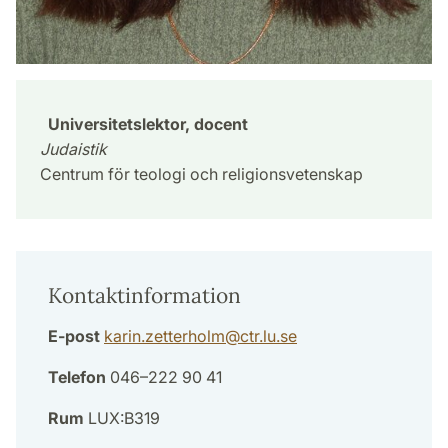
Universitetslektor, docent
Judaistik
Centrum för teologi och religionsvetenskap
Kontaktinformation
E-post
karin.zetterholm
@
ctr.lu
.
se
Telefon
046–222 90 41
Rum
LUX:B319