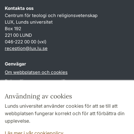
Kontakta oss
Centrum för teologi och religionsvetenskap
LUX, Lunds universitet
Box 192
221 00 LUND
046-222 00 00 (vxl)
reception
@
lux.lu
.
se
Genvägar
Om webbplatsen och cookies
Behandling av personuppgifter
Tillgänglighetsredogörelse
Användning av cookies
TYPO3-login
Lunds universitet använder cookies för att se till att
webbplatsen fungerar korrekt och för att förbättra din
Följ oss i sociala medier
upplevelse.
Facebook
Läs mer i vår cookiepolicy