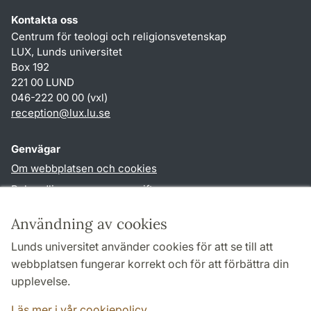
Kontakta oss
Centrum för teologi och religionsvetenskap
LUX, Lunds universitet
Box 192
221 00 LUND
046-222 00 00 (vxl)
reception
@
lux.lu
.
se
Genvägar
Om webbplatsen och cookies
Behandling av personuppgifter
Tillgänglighetsredogörelse
Användning av cookies
TYPO3-login
Lunds universitet använder cookies för att se till att
webbplatsen fungerar korrekt och för att förbättra din
Följ oss i sociala medier
upplevelse.
Facebook
Läs mer i vår cookiepolicy