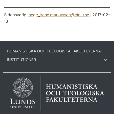
Sidansvarig:
hege_irene.markussen
@
ctr.lu
.
se
| 2017-02-
13
HUMANISTISKA OCH TEOLOGISKA FAKULTETERNA
INSTITUTIONER