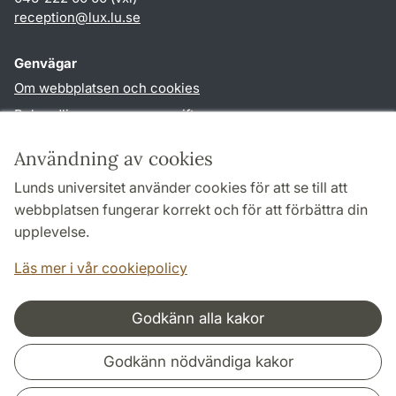
reception
@
lux.lu
.
se
Genvägar
Om webbplatsen och cookies
Behandling av personuppgifter
Tillgänglighetsredogörelse
Användning av cookies
TYPO3-login
Lunds universitet använder cookies för att se till att
webbplatsen fungerar korrekt och för att förbättra din
Följ oss i sociala medier
upplevelse.
Facebook
Läs mer i vår cookiepolicy
Godkänn alla kakor
Samarbeten och nätverk
Godkänn nödvändiga kakor