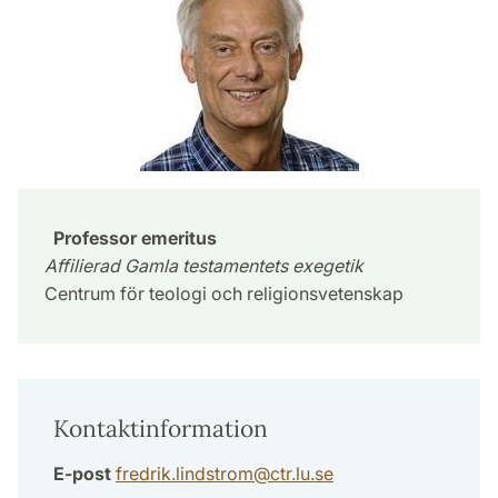
Professor emeritus
Affilierad Gamla testamentets exegetik
Centrum för teologi och religionsvetenskap
Kontaktinformation
E-post
fredrik.lindstrom
@
ctr.lu
.
se