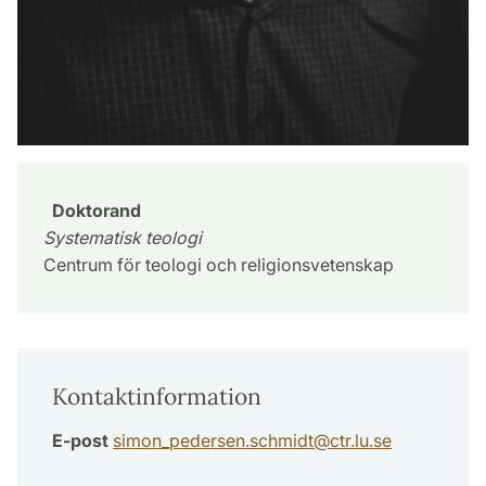
Doktorand
Systematisk teologi
Centrum för teologi och religionsvetenskap
Kontaktinformation
E-post
simon_pedersen.schmidt
@
ctr.lu
.
se