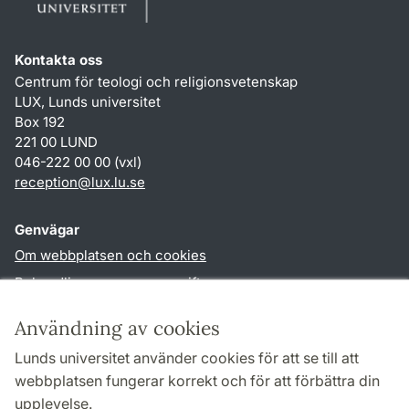
Kontakta oss
Centrum för teologi och religionsvetenskap
LUX, Lunds universitet
Box 192
221 00 LUND
046-222 00 00 (vxl)
reception
@
lux.lu
.
se
Genvägar
Om webbplatsen och cookies
Behandling av personuppgifter
Tillgänglighetsredogörelse
Användning av cookies
TYPO3-login
Lunds universitet använder cookies för att se till att
webbplatsen fungerar korrekt och för att förbättra din
Följ oss i sociala medier
upplevelse.