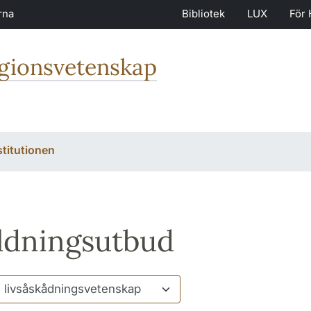
rna
Bibliotek
LUX
För 
igionsvetenskap
stitutionen
ldningsutbud