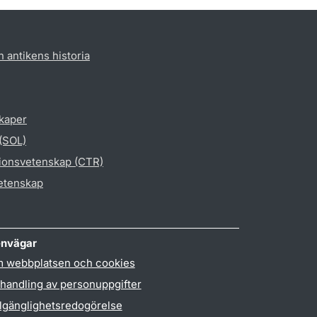
h antikens historia
skaper
 (SOL)
gionsvetenskap (CTR)
vetenskap
nvägar
 webbplatsen och cookies
handling av personuppgifter
llgänglighetsredogörelse