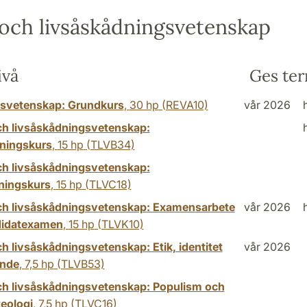
och livsåskådningsvetenskap
ivå
Ges te
nsvetenskap: Grundkurs
,
30 hp
(REVA10)
vår 2026
ch livsåskådningsvetenskap:
tningskurs
,
15 hp
(TLVB34)
ch livsåskådningsvetenskap:
ningskurs
,
15 hp
(TLVC18)
ch livsåskådningsvetenskap: Examensarbete
vår 2026
didatexamen
,
15 hp
(TLVK10)
h livsåskådningsvetenskap: Etik, identitet
vår 2026
ande
,
7,5 hp
(TLVB53)
ch livsåskådningsvetenskap: Populism och
teologi
,
7,5 hp
(TLVC16)