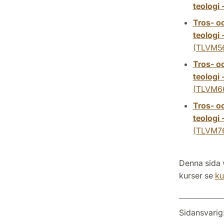
teologi 
Tros- o
teologi
(TLVM5
Tros- o
teologi
(TLVM6
Tros- o
teologi
(TLVM7
Denna sida v
kurser se
ku
Sidansvarig