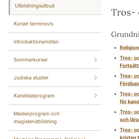
Utbildningsutbud
Tros- 
Kurser terminsvis
Grundn
Introduktionsmöten
Religio
Tros- o
Sommarkurser
Fortsät
Tros- o
Judiska studier
Fördjup
Tros- o
Kandidatprogram
för kan
Tros- oc
Masterprogram och
och lär
magisterutbildning
Tros- o
kristen 