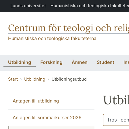
Hoppa till huvudinnehåll
Lunds universitet
Humanistiska och teologiska fakultete
Centrum för teologi och rel
Humanistiska och teologiska fakulteterna
Utbildning
Forskning
Ämnen
Student
In
Start
Utbildning
Utbildningsutbud
Utbi
Antagen till utbildning
Antagen till sommarkurser 2026