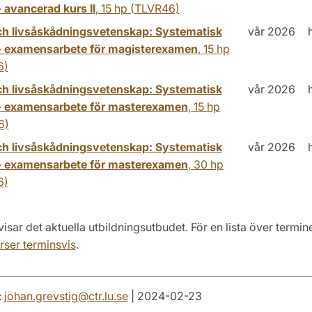
- avancerad kurs II
,
15 hp
(TLVR46)
ch livsåskådningsvetenskap: Systematisk
vår 2026
 - examensarbete för magisterexamen
,
15 hp
6)
ch livsåskådningsvetenskap: Systematisk
vår 2026
 - examensarbete för masterexamen
,
15 hp
6)
ch livsåskådningsvetenskap: Systematisk
vår 2026
 - examensarbete för masterexamen
,
30 hp
6)
isar det aktuella utbildningsutbudet. För en lista över termi
rser terminsvis
.
:
johan.grevstig
@
ctr.lu
.
se
| 2024-02-23