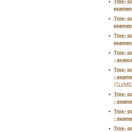
Tros- o
examens
Tros- o
examens
Tros- o
examens
Tros- o
- avance
Tros- o
- exame
(TLVM5
Tros- o
- exame
Tros- o
- exame
Tros- o