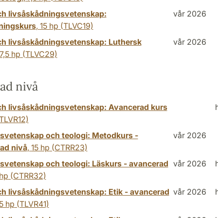
ch livsåskådningsvetenskap:
vår 2026
ningskurs
,
15 hp
(TLVC19)
ch livsåskådningsvetenskap: Luthersk
vår 2026
7,5 hp
(TLVC29)
ad nivå
ch livsåskådningsvetenskap: Avancerad kurs
TLVR12)
nsvetenskap och teologi: Metodkurs -
vår 2026
ad nivå
,
15 hp
(CTRR23)
nsvetenskap och teologi: Läskurs - avancerad
vår 2026
 hp
(CTRR32)
ch livsåskådningsvetenskap: Etik - avancerad
vår 2026
5 hp
(TLVR41)