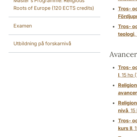
Master's Programme: Religious
Roots of Europe (120 ECTS credits)
Tros- o
Fördjup
Examen
Tros- o
teologi
,
Utbildning på forskarnivå
Avancer
Tros- o
I
,
15 hp
(
Religio
avancer
Religio
nivå
,
15
Tros- o
kurs II
,
1