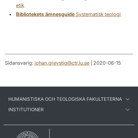
etik
Bibliotekets ämnesguide
Systematisk teologi
Sidansvarig:
johan.grevstig
@
ctr.lu
.
se
| 2020-06-15
HUMANISTISKA OCH TEOLOGISKA FAKULTETERNA
INSTITUTIONER