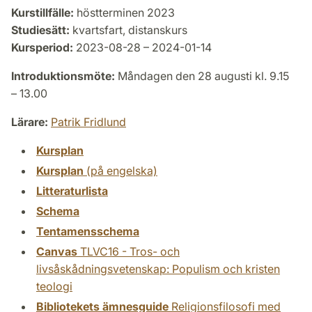
Kurstillfälle:
höstterminen 2023
Studiesätt:
kvartsfart, distanskurs
Kursperiod:
2023-08-28 – 2024-01-14
Introduktionsmöte:
Måndagen den 28 augusti kl. 9.15
– 13.00
Lärare:
Patrik Fridlund
Kursplan
Kursplan
(på engelska)
Litteraturlista
Schema
Tentamensschema
Canvas
TLVC16 - Tros- och
livsåskådningsvetenskap: Populism och kristen
teologi
Bibliotekets ämnesguide
Religionsfilosofi med