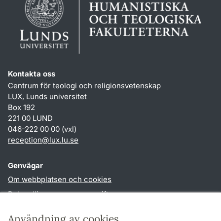
Kontakta oss
Centrum för teologi och religionsvetenskap
LUX, Lunds universitet
Box 192
221 00 LUND
046-222 00 00 (vxl)
reception
@
lux.lu
.
se
Genvägar
Om webbplatsen och cookies
Behandling av personuppgifter
Tillgänglighetsredogörelse
Användning av cookies