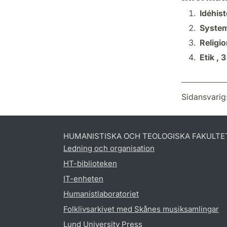
Idéhist
System
Religio
Etik ,
3
Sidansvarig
HUMANISTISKA OCH TEOLOGISKA FAKULTE
Ledning och organisation
HT-biblioteken
IT-enheten
Humanistlaboratoriet
Folklivsarkivet med Skånes musiksamlingar
Lund University Press