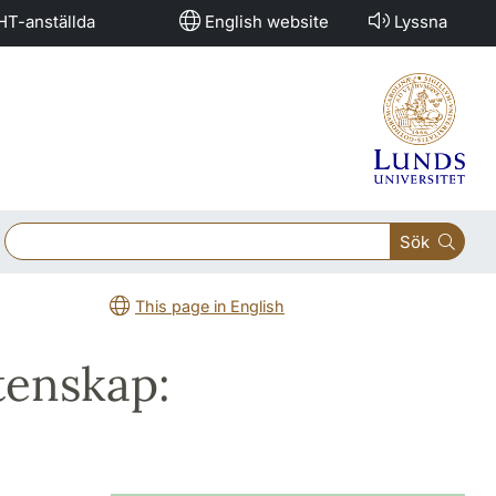
HT-anställda
English website
Lyssna
Sök
This page in English
tenskap: