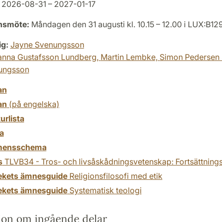
2026-08-31 – 2027-01-17
onsmöte:
Måndagen den 31 augusti kl. 10.15 – 12.00 i LUX:B12
ig:
Jayne Svenungsson
anna Gustafsson Lundberg,
Martin Lembke,
Simon Pedersen 
ungsson
an
an
(på engelska)
turlista
a
mensschema
s
TLVB34 - Tros- och livsåskådningsvetenskap: Fortsättning
tekets ämnesguide
Religionsfilosofi med etik
tekets ämnesguide
Systematisk teologi
ion om ingående delar