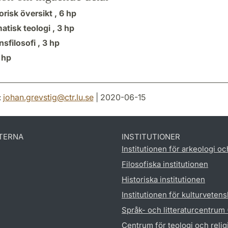
orisk översikt ,
6 hp
atisk teologi ,
3 hp
nsfilosofi ,
3 hp
 hp
:
johan.grevstig
@
ctr.lu
.
se
| 2020-06-15
TERNA
INSTITUTIONER
Institutionen för arkeologi oc
Filosofiska institutionen
Historiska institutionen
Institutionen för kulturveten
Språk- och litteraturcentrum
Centrum för teologi och reli