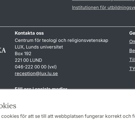
Institutionen för utbildnings
Kontakta oss
Ge
Centrum för teologi och religionsvetenskap
Om
LUX, Lunds universitet
Be
Box 192
Ti
221 00 LUND
046-222 00 00 (vxl)
TY
reception
@
lux.lu
.
se
Följ oss i sociala medier
Facebook
okies
cookies för att se till att webbplatsen fungerar korrekt och fö
Samarbeten och nätverk