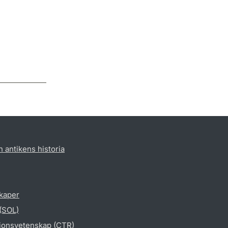
h antikens historia
skaper
 (SOL)
gionsvetenskap (CTR)