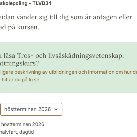
gskolepoäng
• TLVB34
idan vänder sig till dig som är antagen eller
ad på kursen.
du läsa Tros- och livsåskådningsvetenskap:
ättningskurs?
rligare beskrivning av utbildningen och information om hur d
hittar du på lu.se.
höstterminen 2026
halvfart, dagtid