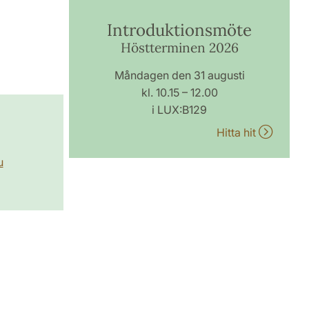
Introduktionsmöte
Höstterminen 2026
Måndagen den 31 augusti
kl. 10.15 – 12.00
i LUX:B129
Hitta hit
u