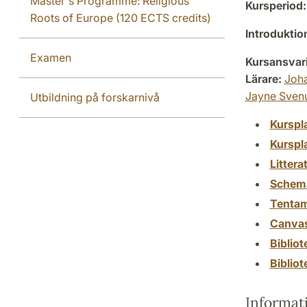
Master's Programme: Religious
Kursperiod:
Roots of Europe (120 ECTS credits)
Introdukti
Examen
Kursansvar
Lärare:
Joh
Jayne Sven
Utbildning på forskarnivå
Kurspl
Kurspl
Littera
Schem
Tenta
Canva
Biblio
Biblio
Informat