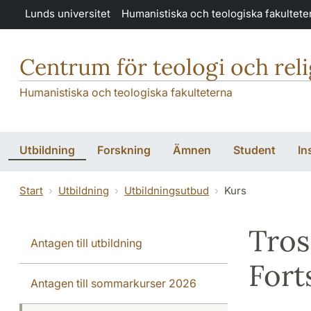
Hoppa till huvudinnehåll
Lunds universitet
Humanistiska och teologiska fakultete
Centrum för teologi och rel
Humanistiska och teologiska fakulteterna
Utbildning
Forskning
Ämnen
Student
In
Start
Utbildning
Utbildningsutbud
Kurs
Tros
Antagen till utbildning
Fort
Antagen till sommarkurser 2026