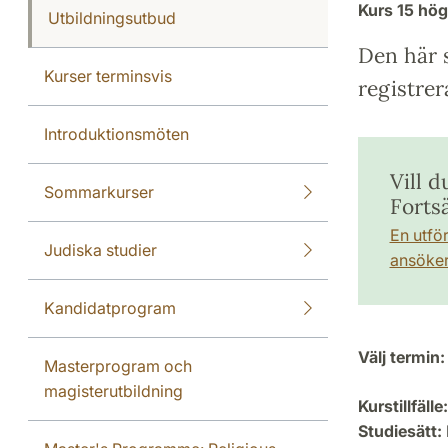
Kurs
15 hö
Utbildningsutbud
Den här s
Kurser terminsvis
registrer
Introduktionsmöten
Vill 
Sommarkurser
Forts
En utfö
Judiska studier
ansöker 
Kandidatprogram
Välj termin:
Masterprogram och
magisterutbildning
Kurstillfälle:
Studiesätt: