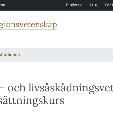
rna
Bibliotek
LUX
För 
igionsvetenskap
stitutionen
- och livsåskådningsve
sättningskurs