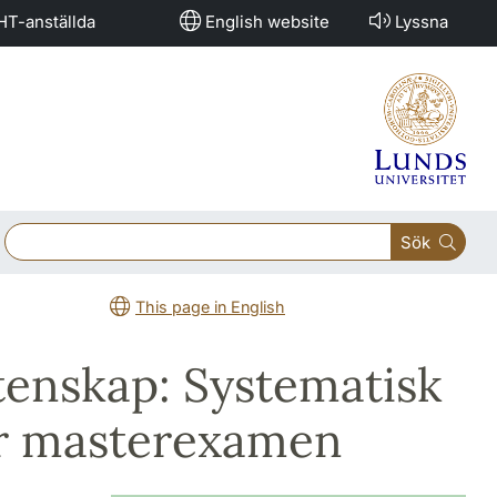
HT-anställda
English website
Lyssna
Sök
This page in English
tenskap: Systematisk
ör masterexamen