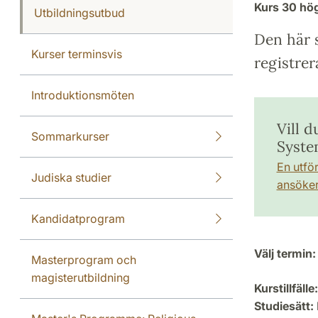
Kurs
30 hö
Utbildningsutbud
Den här s
Kurser terminsvis
registrer
Introduktionsmöten
Vill 
Sommarkurser
Syste
En utfö
Judiska studier
ansöker 
Kandidatprogram
Välj termin:
Masterprogram och
magisterutbildning
Kurstillfälle:
Studiesätt: