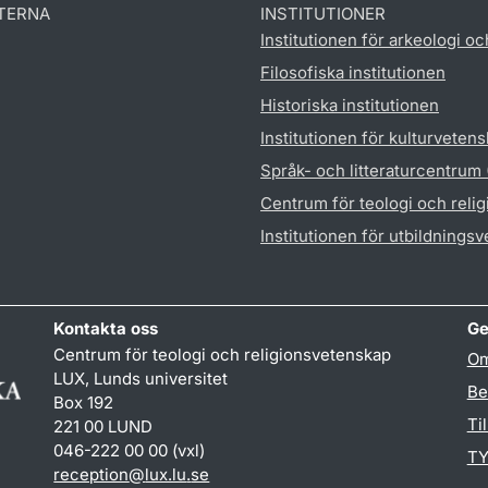
TERNA
INSTITUTIONER
Institutionen för arkeologi oc
Filosofiska institutionen
Historiska institutionen
Institutionen för kulturveten
Språk- och litteraturcentrum
Centrum för teologi och reli
Institutionen för utbildnings
Kontakta oss
Ge
Centrum för teologi och religionsvetenskap
Om
LUX, Lunds universitet
Be
Box 192
Ti
221 00 LUND
046-222 00 00 (vxl)
TY
reception
@
lux.lu
.
se