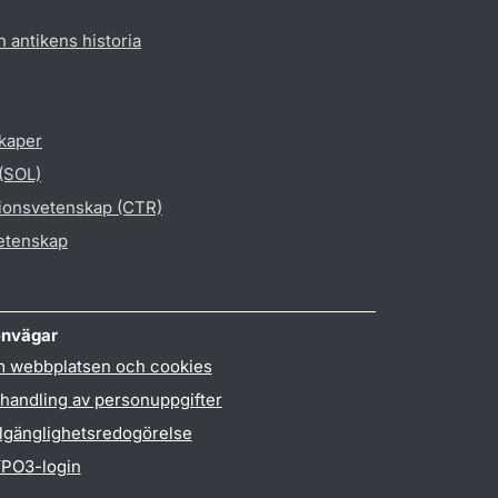
h antikens historia
skaper
 (SOL)
gionsvetenskap (CTR)
vetenskap
nvägar
 webbplatsen och cookies
handling av personuppgifter
llgänglighetsredogörelse
PO3-login