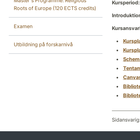
Master's Programme: Religious
Kursperiod:
Roots of Europe (120 ECTS credits)
Introdukti
Examen
Kursansvar
Kurspl
Utbildning på forskarnivå
Kurspl
Schem
Tenta
Canva
Biblio
Biblio
Sidansvarig