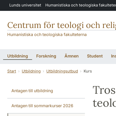
Hoppa till huvudinnehåll
Lunds universitet
Humanistiska och teologiska fakultete
Centrum för teologi och rel
Humanistiska och teologiska fakulteterna
Utbildning
Forskning
Ämnen
Student
In
Start
Utbildning
Utbildningsutbud
Kurs
Tros
Antagen till utbildning
teol
Antagen till sommarkurser 2026