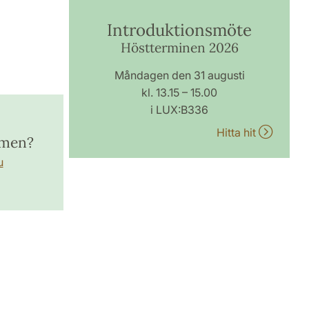
Introduktionsmöte
Höstterminen 2026
Måndagen den 31 augusti
kl. 13.15 – 15.00
i LUX:B336
Hitta hit
amen?
u