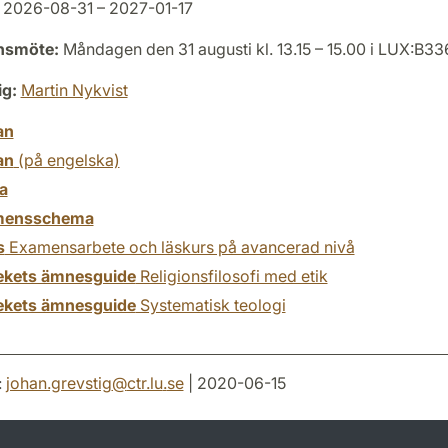
2026-08-31 – 2027-01-17
onsmöte:
Måndagen den 31 augusti kl. 13.15 – 15.00 i LUX:B33
ig:
Martin Nykvist
an
an
(på engelska)
a
mensschema
s
Examensarbete och läskurs på avancerad nivå
tekets ämnesguide
Religionsfilosofi med etik
tekets ämnesguide
Systematisk teologi
:
johan.grevstig
@
ctr.lu
.
se
| 2020-06-15