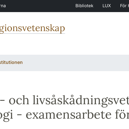
rna
Bibliotek
LUX
För 
igionsvetenskap
stitutionen
- och livsåskådningsve
ogi - examensarbete f