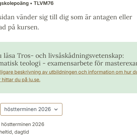
gskolepoäng
• TLVM76
idan vänder sig till dig som är antagen eller
ad på kursen.
du läsa Tros- och livsåskådningsvetenskap:
matisk teologi - examensarbete för masterex
rligare beskrivning av utbildningen och information om hur d
hittar du på lu.se.
höstterminen 2026
heltid, dagtid