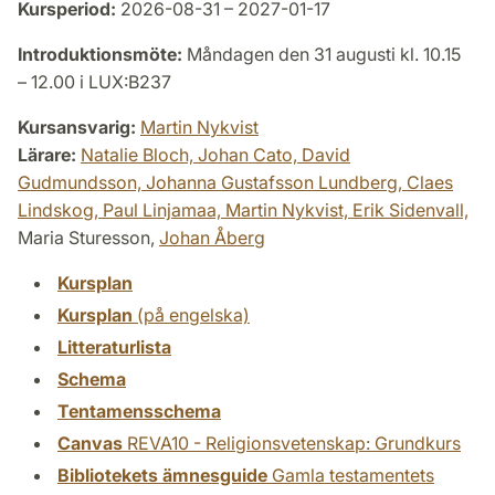
Kursperiod:
2026-08-31 – 2027-01-17
Introduktionsmöte:
Måndagen den 31 augusti kl. 10.15
– 12.00 i LUX:B237
Kursansvarig:
Martin Nykvist
Lärare:
Natalie Bloch,
Johan Cato,
David
Gudmundsson,
Johanna Gustafsson Lundberg,
Claes
Lindskog,
Paul Linjamaa,
Martin Nykvist,
Erik Sidenvall,
Maria Sturesson,
Johan Åberg
Kursplan
Kursplan
(på engelska)
Litteraturlista
Schema
Tentamensschema
Canvas
REVA10 - Religionsvetenskap: Grundkurs
Bibliotekets ämnesguide
Gamla testamentets