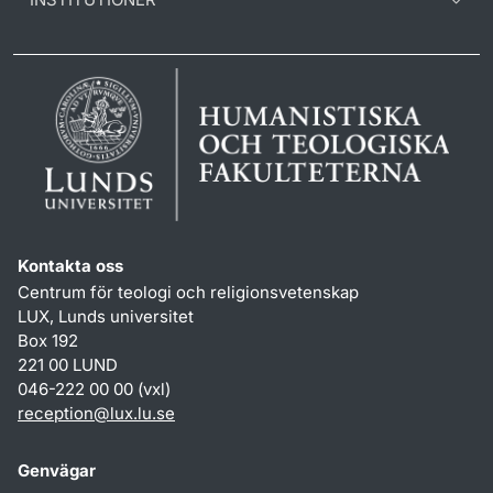
Kontakta oss
Centrum för teologi och religionsvetenskap
LUX, Lunds universitet
Box 192
221 00 LUND
046-222 00 00 (vxl)
reception
@
lux.lu
.
se
Genvägar