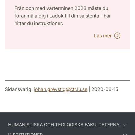
Från och med vårterminen 2023 måste du
föranmäla dig i Ladok till din salstenta - här
hittar du instruktioner.
Läs mer
Sidansvarig:
johan.grevstig
@
ctr.lu
.
se
| 2020-06-15
HUMANISTISKA OCH TEOLOGISKA FAKULTETERNA
INSTITUTIONER