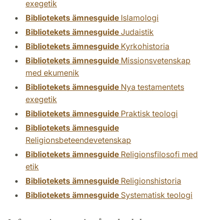
exegetik
Bibliotekets ämnesguide
Islamologi
Bibliotekets ämnesguide
Judaistik
Bibliotekets ämnesguide
Kyrkohistoria
Bibliotekets ämnesguide
Missionsvetenskap
med ekumenik
Bibliotekets ämnesguide
Nya testamentets
exegetik
Bibliotekets ämnesguide
Praktisk teologi
Bibliotekets ämnesguide
Religionsbeteendevetenskap
Bibliotekets ämnesguide
Religionsfilosofi med
etik
Bibliotekets ämnesguide
Religionshistoria
Bibliotekets ämnesguide
Systematisk teologi