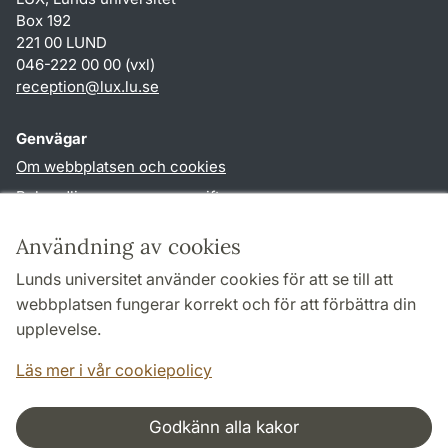
Box 192
221 00 LUND
046-222 00 00 (vxl)
reception
@
lux.lu
.
se
Genvägar
Om webbplatsen och cookies
Behandling av personuppgifter
Tillgänglighetsredogörelse
Användning av cookies
TYPO3-login
Lunds universitet använder cookies för att se till att
webbplatsen fungerar korrekt och för att förbättra din
Följ oss i sociala medier
upplevelse.
Facebook
Läs mer i vår cookiepolicy
Godkänn alla kakor