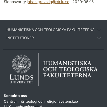
Sidansvarig:
johan.grevstig
@
ctr.lu
.
se
| 2020-06-15
HUMANISTISKA OCH TEOLOGISKA FAKULTETERNA
INSTITUTIONER
Kontakta oss
Centrum för teologi och religionsvetenskap
LUX, Lunds universitet