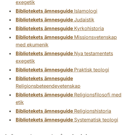
exegetik
Bibliotekets ämnesguide
Islamologi
Bibliotekets ämnesguide
Judaistik
Bibliotekets ämnesguide
Kyrkohistoria
Bibliotekets ämnesguide
Missionsvetenskap
med ekumenik
Bibliotekets ämnesguide
Nya testamentets
exegetik
Bibliotekets ämnesguide
Praktisk teologi
Bibliotekets ämnesguide
Religionsbeteendevetenskap
Bibliotekets ämnesguide
Religionsfilosofi med
etik
Bibliotekets ämnesguide
Religionshistoria
Bibliotekets ämnesguide
Systematisk teologi