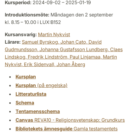
Kursperiod:
2024-09-02 – 2025-01-19
Introduktionsmöte:
Måndagen den 2 september
kl. 8.15 – 10.00 i LUX:B152
Kursansvarig:
Martin Nykvist
Lärare:
Samuel Byrskog,
Johan Cato,
David
Gudmundsson,
Johanna Gustafsson Lundberg,
Claes
Lindskog,
Fredrik Lindström,
Paul Linjamaa,
Martin
Nykvist,
Erik Sidenvall,
Johan Åberg
Kursplan
Kursplan
(på engelska)
Litteraturlista
Schema
Tentamensschema
Canvas
REVA10 - Religionsvetenskap: Grundkurs
Bibliotekets ämnesguide
Gamla testamentets