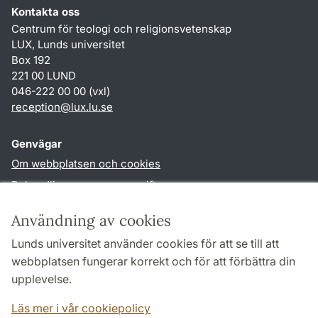
Kontakta oss
Centrum för teologi och religionsvetenskap
LUX, Lunds universitet
Box 192
221 00 LUND
046-222 00 00 (vxl)
reception
@
lux.lu
.
se
Genvägar
Om webbplatsen och cookies
Behandling av personuppgifter
Tillgänglighetsredogörelse
Användning av cookies
TYPO3-login
Lunds universitet använder cookies för att se till att
webbplatsen fungerar korrekt och för att förbättra din
Följ oss i sociala medier
upplevelse.
Facebook
Läs mer i vår cookiepolicy