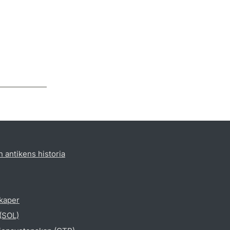
h antikens historia
skaper
 (SOL)