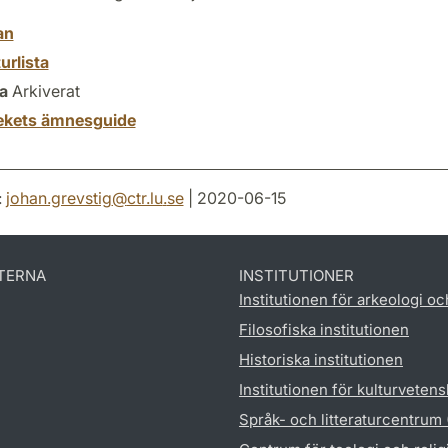
an
turlista
a
Arkiverat
tekets ämnesguide
:
johan.grevstig
@
ctr.lu
.
se
| 2020-06-15
TERNA
INSTITUTIONER
Institutionen för arkeologi oc
Filosofiska institutionen
Historiska institutionen
Institutionen för kulturveten
Språk- och litteraturcentrum