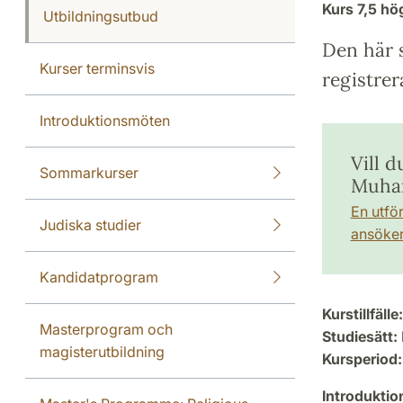
Kurs
7,5 h
Utbildningsutbud
Den här s
Kurser terminsvis
registrer
Introduktionsmöten
Vill d
Sommarkurser
Muham
En utfö
Judiska studier
ansöker 
Kandidatprogram
Kurstillfälle:
Masterprogram och
Studiesätt:
magisterutbildning
Kursperiod:
Introdukti