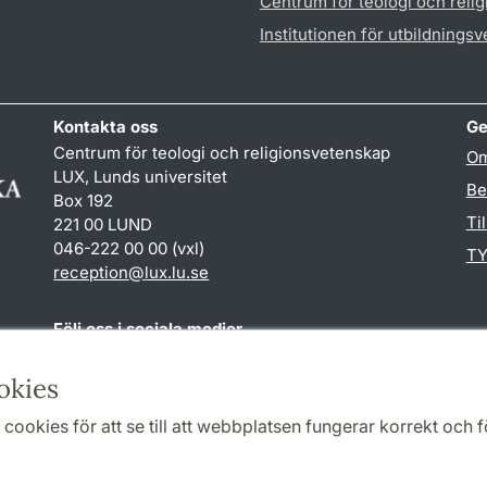
Centrum för teologi och reli
Institutionen för utbildnings
Kontakta oss
Ge
Centrum för teologi och religionsvetenskap
Om
LUX, Lunds universitet
Be
Box 192
Ti
221 00 LUND
046-222 00 00 (vxl)
TY
reception
@
lux.lu
.
se
Följ oss i sociala medier
Facebook
okies
cookies för att se till att webbplatsen fungerar korrekt och fö
Samarbeten och nätverk