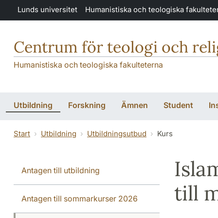
Hoppa till huvudinnehåll
Lunds universitet
Humanistiska och teologiska fakultete
Centrum för teologi och rel
Humanistiska och teologiska fakulteterna
Utbildning
Forskning
Ämnen
Student
In
Start
Utbildning
Utbildningsutbud
Kurs
Isla
Antagen till utbildning
till
Antagen till sommarkurser 2026