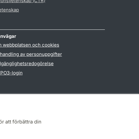
gionsvetenskap (CTR)
vetenskap
nvägar
 webbplatsen och cookies
handling av personuppgifter
llgänglighetsredogörelse
PO3-login
r att förbättra din