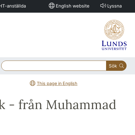
HT-anställda
English website
Lyssna
Sök
This page in English
rik - från Muhammad