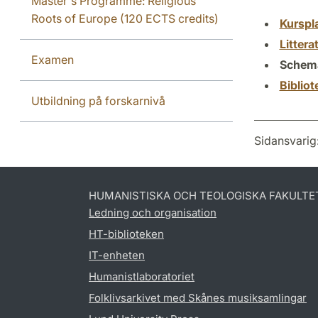
Master's Programme: Religious
Roots of Europe (120 ECTS credits)
Kurspl
Littera
Examen
Schem
Biblio
Utbildning på forskarnivå
Sidansvarig
HUMANISTISKA OCH TEOLOGISKA FAKULTE
Ledning och organisation
HT-biblioteken
IT-enheten
Humanistlaboratoriet
Folklivsarkivet med Skånes musiksamlingar