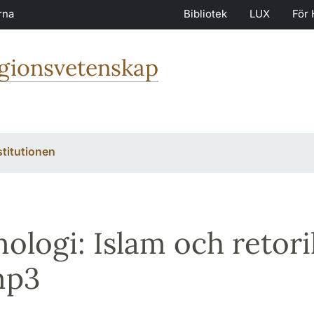
rna
Bibliotek
LUX
För 
igionsvetenskap
stitutionen
mologi: Islam och reto
 mp3