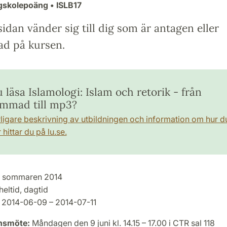
ögskolepoäng
• ISLB17
idan vänder sig till dig som är antagen eller
ad på kursen.
u läsa Islamologi: Islam och retorik - från
mad till mp3?
rligare beskrivning av utbildningen och information om hur d
hittar du på lu.se.
sommaren 2014
heltid, dagtid
2014-06-09 – 2014-07-11
onsmöte:
Måndagen den 9 juni kl. 14.15 – 17.00 i CTR sal 118