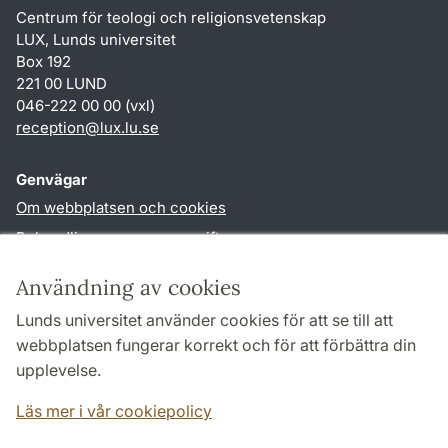
Centrum för teologi och religionsvetenskap
LUX, Lunds universitet
Box 192
221 00 LUND
046-222 00 00 (vxl)
reception
@
lux.lu
.
se
Genvägar
Om webbplatsen och cookies
Behandling av personuppgifter
Tillgänglighetsredogörelse
Användning av cookies
TYPO3-login
Lunds universitet använder cookies för att se till att
webbplatsen fungerar korrekt och för att förbättra din
Följ oss i sociala medier
upplevelse.
Facebook
Läs mer i vår cookiepolicy