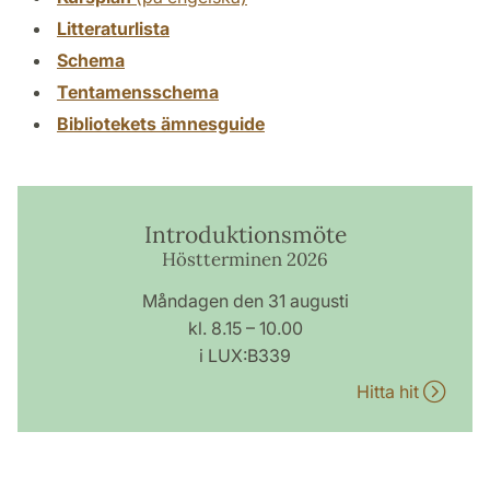
Litteraturlista
Schema
Tentamensschema
Bibliotekets ämnesguide
Introduktionsmöte
Höstterminen 2026
Måndagen den 31 augusti
kl. 8.15 – 10.00
i LUX:B339
Hitta hit