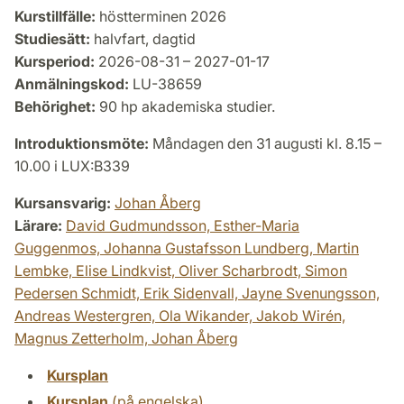
Kurstillfälle:
höstterminen 2026
Studiesätt:
halvfart, dagtid
Kursperiod:
2026-08-31 – 2027-01-17
Anmälningskod:
LU-38659
Behörighet:
90 hp akademiska studier.
Introduktionsmöte:
Måndagen den 31 augusti kl. 8.15 –
10.00 i LUX:B339
Kursansvarig:
Johan Åberg
Lärare:
David Gudmundsson,
Esther-Maria
Guggenmos,
Johanna Gustafsson Lundberg,
Martin
Lembke,
Elise Lindkvist,
Oliver Scharbrodt,
Simon
Pedersen Schmidt,
Erik Sidenvall,
Jayne Svenungsson,
Andreas Westergren,
Ola Wikander,
Jakob Wirén,
Magnus Zetterholm,
Johan Åberg
Kursplan
Kursplan
(på engelska)