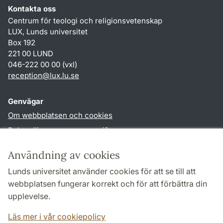
Kontakta oss
Centrum för teologi och religionsvetenskap
LUX, Lunds universitet
Box 192
221 00 LUND
046-222 00 00 (vxl)
reception
@
lux.lu
.
se
Genvägar
Om webbplatsen och cookies
Behandling av personuppgifter
Tillgänglighetsredogörelse
Användning av cookies
TYPO3-login
Lunds universitet använder cookies för att se till att
webbplatsen fungerar korrekt och för att förbättra din
Följ oss i sociala medier
upplevelse.
Facebook
Läs mer i vår cookiepolicy