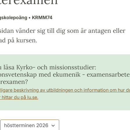
gskolepoäng
• KRMM74
idan vänder sig till dig som är antagen eller
ad på kursen.
u läsa Kyrko- och missionsstudier:
onsvetenskap med ekumenik - examensarbete
erexamen?
rligare beskrivning av utbildningen och information om hur d
hittar du på lu.se.