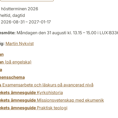
höstterminen 2026
heltid, dagtid
2026-08-31 – 2027-01-17
onsmöte:
Måndagen den 31 augusti kl. 13.15 – 15.00 i LUX:B33
ig:
Martin Nykvist
an
an
(på engelska)
a
mensschema
s
Examensarbete och läskurs på avancerad nivå
tekets ämnesguide
Kyrkohistoria
tekets ämnesguide
Missionsvetenskap med ekumenik
tekets ämnesguide
Praktisk teologi