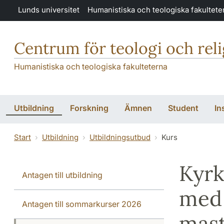
Hoppa till huvudinnehåll
Lunds universitet
Humanistiska och teologiska fakultete
Centrum för teologi och rel
Humanistiska och teologiska fakulteterna
Utbildning
Forskning
Ämnen
Student
In
Start
Utbildning
Utbildningsutbud
Kurs
Kyrk
Antagen till utbildning
med 
Antagen till sommarkurser 2026
mas