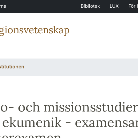
rna
Bibliotek
LUX
För 
igionsvetenskap
stitutionen
o- och missionsstudier
ekumenik - examensar
terexamen