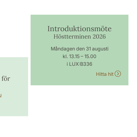
Introduktionsmöte
Höstterminen 2026
Måndagen den 31 augusti
kl. 13.15 – 15.00
i LUX:B336
Hitta hit
 för
u