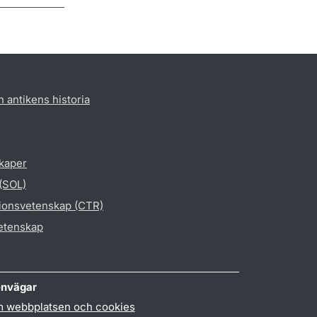
h antikens historia
skaper
 (SOL)
gionsvetenskap (CTR)
vetenskap
nvägar
 webbplatsen och cookies