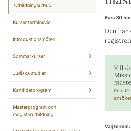
Utbildningsutbud
Kurs
30 hö
Kurser terminsvis
Den här s
Introduktionsmöten
registrer
Sommarkurser
Vill d
Judiska studier
Missi
mast
Kandidatprogram
En utfö
ansöker 
Masterprogram och
magisterutbildning
Välj termin: