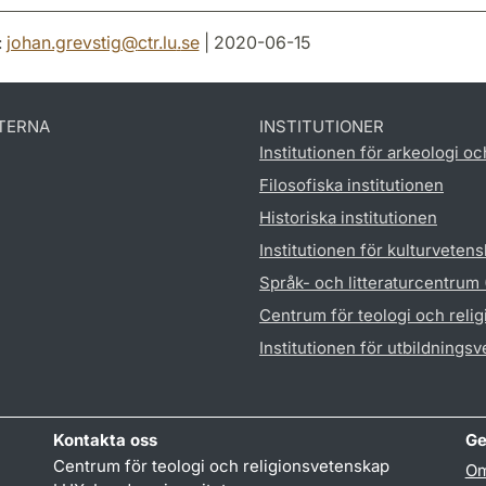
:
johan.grevstig
@
ctr.lu
.
se
| 2020-06-15
TERNA
INSTITUTIONER
Institutionen för arkeologi oc
Filosofiska institutionen
Historiska institutionen
Institutionen för kulturveten
Språk- och litteraturcentrum
Centrum för teologi och reli
Institutionen för utbildnings
Kontakta oss
Ge
Centrum för teologi och religionsvetenskap
Om