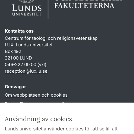
Kontakta oss
Centrum för teologi och religionsvetenskap
LUX, Lunds universitet
Box 192
221 00 LUND
046-222 00 00 (vxl)
reception
@
lux.lu
.
se
Genvägar
Om webbplatsen och cookies
Behandling av personuppgifter
Tillgänglighetsredogörelse
Användning av cookies
TYPO3-login
Lunds universitet använder cookies för att se till att