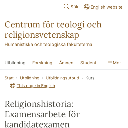
Hoppa till huvudinnehåll
Sök
English website
Centrum för teologi och
religionsvetenskap
Humanistiska och teologiska fakulteterna
Utbildning
Forskning
Ämnen
Student
Mer
Institutionen
Start
Utbildning
Utbildningsutbud
Kurs
This page in English
Religionshistoria:
Examensarbete för
kandidatexamen