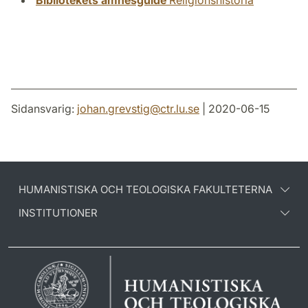
Bibliotekets ämnesguide
Religionshistoria
Sidansvarig:
johan.grevstig
@
ctr.lu
.
se
| 2020-06-15
HUMANISTISKA OCH TEOLOGISKA FAKULTETERNA
INSTITUTIONER