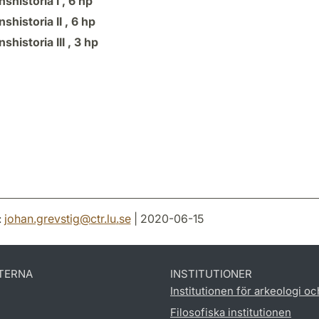
nshistoria I ,
6 hp
nshistoria II ,
6 hp
nshistoria III ,
3 hp
:
johan.grevstig
@
ctr.lu
.
se
| 2020-06-15
TERNA
INSTITUTIONER
Institutionen för arkeologi oc
Filosofiska institutionen