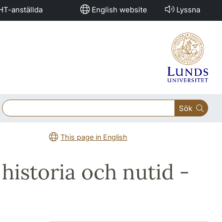
HT-anställda
English website
Lyssna
Sök
This page in English
 historia och nutid -