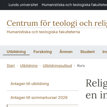
Hoppa till huvudinnehåll
Lunds universitet
Humanistiska och teologiska fakultete
Centrum för teologi och rel
Humanistiska och teologiska fakulteterna
Utbildning
Forskning
Ämnen
Student
In
Start
Utbildning
Utbildningsutbud
Kurs
Reli
Antagen till utbildning
en i
Antagen till sommarkurser 2026