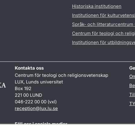
Historiska institutionen
Institutionen för kulturveten
Språk- och litteraturcentrum
Centrum för teologi och reli
Institutionen för utbildnings
Kontakta oss
Ge
Centrum för teologi och religionsvetenskap
Om
LUX, Lunds universitet
Be
Box 192
Ti
221 00 LUND
046-222 00 00 (vxl)
TY
reception
@
lux.lu
.
se
Följ oss i sociala medier
Facebook