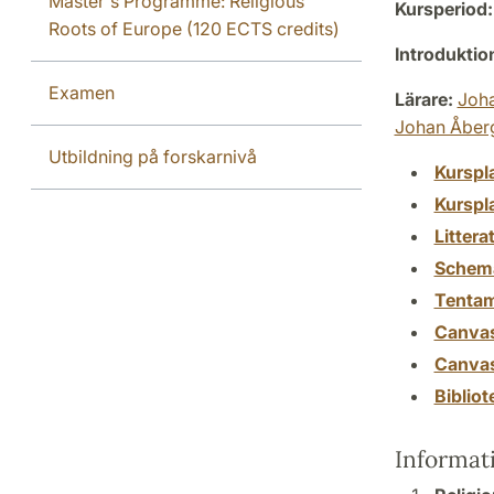
Master's Programme: Religious
Kursperiod:
Roots of Europe (120 ECTS credits)
Introdukti
Examen
Lärare:
Joh
Johan Åber
Utbildning på forskarnivå
Kurspl
Kurspl
Littera
Schem
Tenta
Canva
Canva
Biblio
Informat