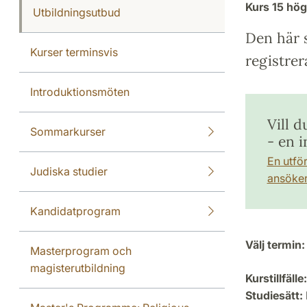
Kurs
15 hö
Utbildningsutbud
Den här s
Kurser terminsvis
registrer
Introduktionsmöten
Vill d
Sommarkurser
- en 
En utfö
Judiska studier
ansöker 
Kandidatprogram
Välj termin:
Masterprogram och
magisterutbildning
Kurstillfälle:
Studiesätt: