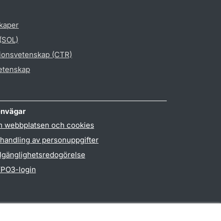
skaper
 (SOL)
gionsvetenskap (CTR)
vetenskap
nvägar
 webbplatsen och cookies
handling av personuppgifter
llgänglighetsredogörelse
PO3-login