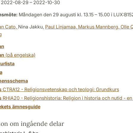
2022-08-29 – 2022-10-30
onsmöte:
Måndagen den 29 augusti kl. 13.15 – 15.00 i LUX:B15
an Cato,
Nina Jakku,
Paul Linjamaa,
Markus Mannberg,
Olle 
g
an
an
(på engelska)
turlista
a
mensschema
s
CTRA12 - Religionsvetenskap och teologi: Grundkurs
s
RHIA20 - Religionshistoria: Religion i historia och nutid - en
tekets ämnesguide
ion om ingående delar