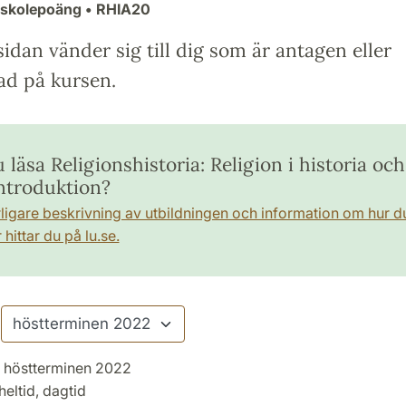
gskolepoäng
• RHIA20
idan vänder sig till dig som är antagen eller
ad på kursen.
u läsa Religionshistoria: Religion i historia oc
introduktion?
rligare beskrivning av utbildningen och information om hur d
hittar du på lu.se.
höstterminen 2022
heltid, dagtid