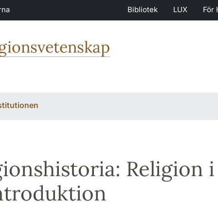
rna
Bibliotek
LUX
För 
igionsvetenskap
stitutionen
gionshistoria: Religion i
ntroduktion