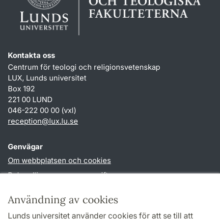
Kontakta oss
Centrum för teologi och religionsvetenskap
LUX, Lunds universitet
Box 192
221 00 LUND
046-222 00 00 (vxl)
reception
@
lux.lu
.
se
Genvägar
Om webbplatsen och cookies
Behandling av personuppgifter
Tillgänglighetsredogörelse
Användning av cookies
TYPO3-login
Lunds universitet använder cookies för att se till att