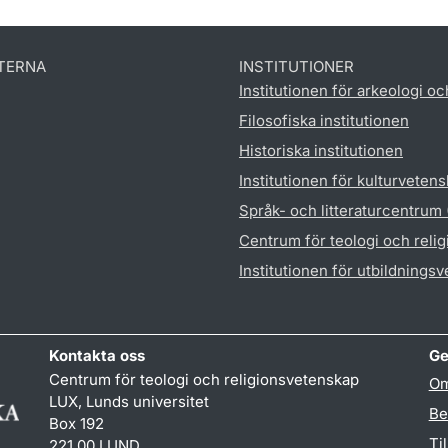
TERNA
INSTITUTIONER
Institutionen för arkeologi oc
Filosofiska institutionen
Historiska institutionen
Institutionen för kulturveten
Språk- och litteraturcentrum
Centrum för teologi och reli
Institutionen för utbildnings
Kontakta oss
Ge
Centrum för teologi och religionsvetenskap
Om
LUX, Lunds universitet
Be
Box 192
Ti
221 00 LUND