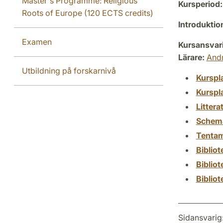
Master's Programme: Religious
Kursperiod:
Roots of Europe (120 ECTS credits)
Introdukti
Examen
Kursansvar
Lärare:
And
Utbildning på forskarnivå
Kurspl
Kurspl
Littera
Schem
Tenta
Biblio
Biblio
Biblio
Sidansvarig