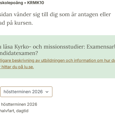
gskolepoäng
• KRMK10
idan vänder sig till dig som är antagen eller
ad på kursen.
du läsa Kyrko- och missionsstudier: Examensar
andidatexamen?
rligare beskrivning av utbildningen och information om hur d
hittar du på lu.se.
höstterminen 2026
halvfart, dagtid