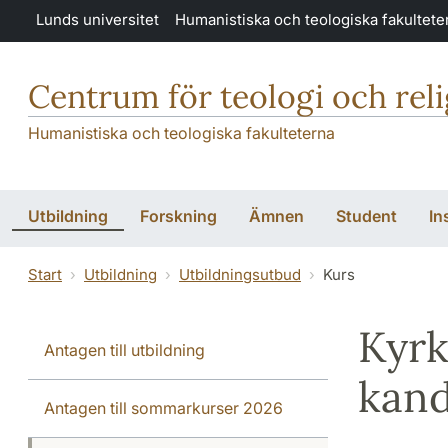
Hoppa till huvudinnehåll
Lunds universitet
Humanistiska och teologiska fakultete
Centrum för teologi och rel
Humanistiska och teologiska fakulteterna
Utbildning
Forskning
Ämnen
Student
In
Start
Utbildning
Utbildningsutbud
Kurs
Kyrk
Antagen till utbildning
kan
Antagen till sommarkurser 2026