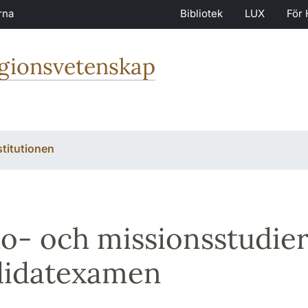
rna
Bibliotek
LUX
För 
igionsvetenskap
stitutionen
o- och missionsstudier
didatexamen