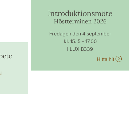
Introduktionsmöte
Höstterminen 2026
Fredagen den 4 september
kl. 15.15 – 17.00
i LUX:B339
bete
Hitta hit
u