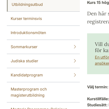
Kurs
15 hö
Utbildningsutbud
Den här s
Kurser terminsvis
registrer
Introduktionsmöten
Vill 
Sommarkurser
för k
En utfö
Judiska studier
ansöker 
Kandidatprogram
Välj termin:
Masterprogram och
magisterutbildning
Kurstillfälle:
Studiesätt: