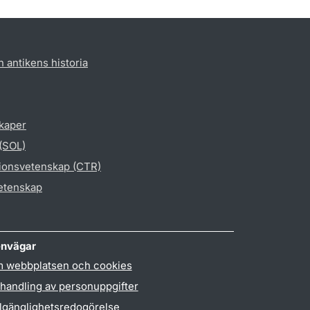
h antikens historia
skaper
 (SOL)
gionsvetenskap (CTR)
vetenskap
nvägar
 webbplatsen och cookies
handling av personuppgifter
llgänglighetsredogörelse