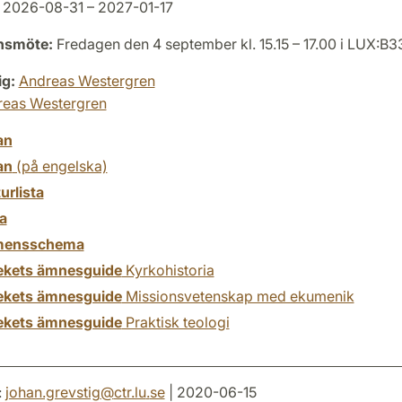
2026-08-31 – 2027-01-17
onsmöte:
Fredagen den 4 september kl. 15.15 – 17.00 i LUX:B3
ig:
Andreas Westergren
reas Westergren
an
an
(på engelska)
turlista
a
mensschema
tekets ämnesguide
Kyrkohistoria
tekets ämnesguide
Missionsvetenskap med ekumenik
tekets ämnesguide
Praktisk teologi
:
johan.grevstig
@
ctr.lu
.
se
| 2020-06-15