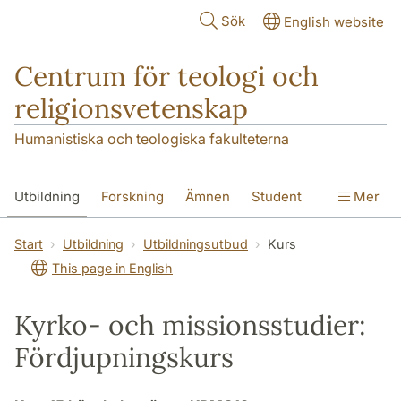
Hoppa till huvudinnehåll
Sök
English website
Centrum för teologi och
religionsvetenskap
Humanistiska och teologiska fakulteterna
Utbildning
Forskning
Ämnen
Student
Mer
Institutionen
Start
Utbildning
Utbildningsutbud
Kurs
This page in English
Kyrko- och missionsstudier:
Fördjupningskurs