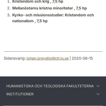
Kristendom och krig ,
7,5 hp
Mellanösterns kristna minoriteter ,
7,5 hp
Kyrko- och missionsstudier: Kristendom och
nationalism ,
7,5 hp
Sidansvarig:
johan.grevstig
@
ctr.lu
.
se
| 2020-06-15
HUMANISTISKA OCH TEOLOGISKA FAKULTETERNA
INSTITUTIONER