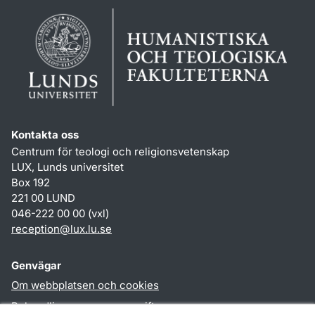
Kontakta oss
Centrum för teologi och religionsvetenskap
LUX, Lunds universitet
Box 192
221 00 LUND
046-222 00 00 (vxl)
reception
@
lux.lu
.
se
Genvägar
Om webbplatsen och cookies
Behandling av personuppgifter