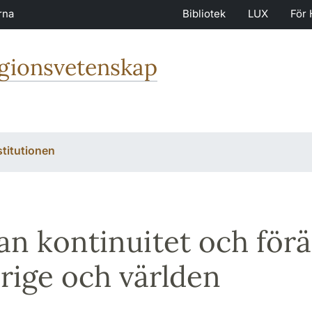
rna
Bibliotek
LUX
För 
igionsvetenskap
stitutionen
an kontinuitet och fö
erige och världen