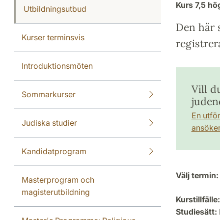
Kurs
7,5 h
Utbildningsutbud
Den här s
Kurser terminsvis
registrer
Introduktionsmöten
Vill d
Sommarkurser
juden
En utfö
Judiska studier
ansöker 
Kandidatprogram
Välj termin:
Masterprogram och
magisterutbildning
Kurstillfälle:
Studiesätt: