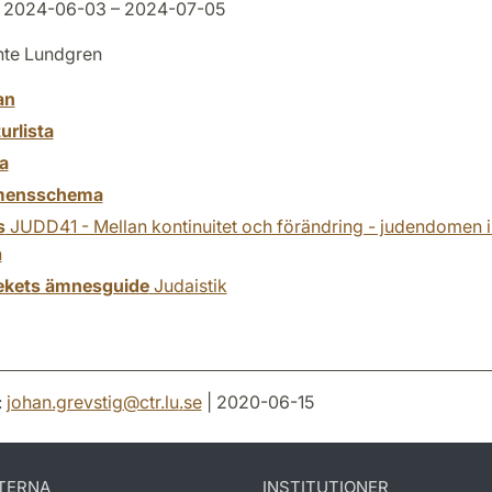
2024-06-03 – 2024-07-05
te Lundgren
an
turlista
a
mensschema
s
JUDD41 - Mellan kontinuitet och förändring - judendomen i
n
tekets ämnesguide
Judaistik
:
johan.grevstig
@
ctr.lu
.
se
| 2020-06-15
TERNA
INSTITUTIONER