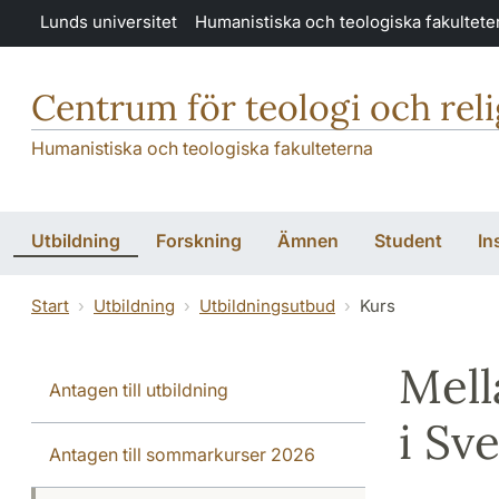
Hoppa till huvudinnehåll
Lunds universitet
Humanistiska och teologiska fakultete
Centrum för teologi och rel
Humanistiska och teologiska fakulteterna
Utbildning
Forskning
Ämnen
Student
In
Start
Utbildning
Utbildningsutbud
Kurs
Mell
Antagen till utbildning
i Sv
Antagen till sommarkurser 2026