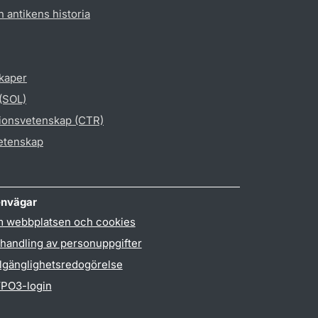
h antikens historia
skaper
 (SOL)
gionsvetenskap (CTR)
vetenskap
nvägar
 webbplatsen och cookies
handling av personuppgifter
llgänglighetsredogörelse
PO3-login