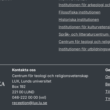
Institutionen för arkeologi oc
Filosofiska institutionen
Historiska institutionen
Institutionen för kulturveten
Språk- och litteraturcentrum
Centrum för teologi och reli
Institutionen för utbildnings
Kontakta oss
Ge
Centrum för teologi och religionsvetenskap
Om
LUX, Lunds universitet
Be
Box 192
Ti
221 00 LUND
046-222 00 00 (vxl)
TY
reception
@
lux.lu
.
se