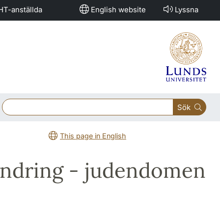
HT-anställda
English website
Lyssna
Sök
This page in English
rändring - judendomen