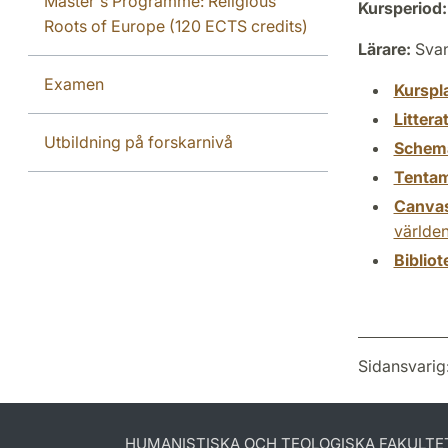
Master's Programme: Religious
Kursperiod:
Roots of Europe (120 ECTS credits)
Lärare:
Svan
Examen
Kurspl
Littera
Utbildning på forskarnivå
Schem
Tenta
Canva
världe
Biblio
Sidansvarig
HUMANISTISKA OCH TEOLOGISKA FAKULTE