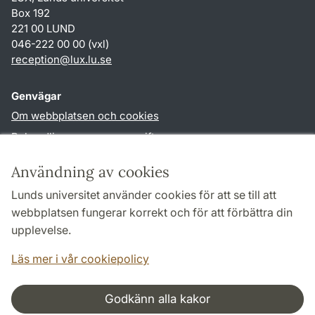
Box 192
221 00 LUND
046-222 00 00 (vxl)
reception
@
lux.lu
.
se
Genvägar
Om webbplatsen och cookies
Behandling av personuppgifter
Tillgänglighetsredogörelse
Användning av cookies
TYPO3-login
Lunds universitet använder cookies för att se till att
webbplatsen fungerar korrekt och för att förbättra din
Följ oss i sociala medier
upplevelse.
Facebook
Läs mer i vår cookiepolicy
Godkänn alla kakor