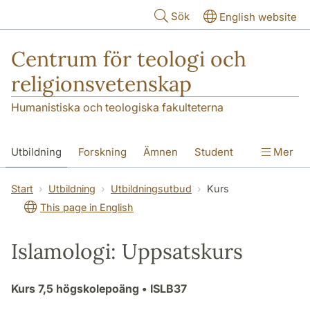
Hoppa till huvudinnehåll
Sök
English website
Centrum för teologi och
religionsvetenskap
Humanistiska och teologiska fakulteterna
Utbildning
Forskning
Ämnen
Student
Mer
Institutionen
Start
Utbildning
Utbildningsutbud
Kurs
This page in English
Islamologi: Uppsatskurs
Kurs
7,5 högskolepoäng
• ISLB37