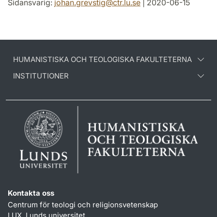
Sidansvarig:
johan.grevstig
@
ctr.lu
.
se
| 2020-06-15
HUMANISTISKA OCH TEOLOGISKA FAKULTETERNA
INSTITUTIONER
Kontakta oss
Centrum för teologi och religionsvetenskap
LUX, Lunds universitet