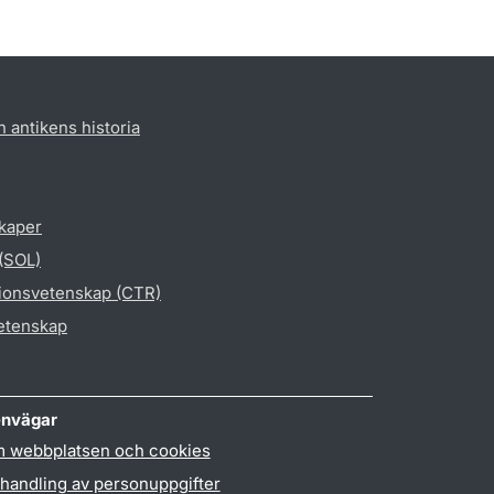
h antikens historia
skaper
 (SOL)
gionsvetenskap (CTR)
vetenskap
nvägar
 webbplatsen och cookies
handling av personuppgifter