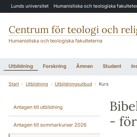
Hoppa till huvudinnehåll
Lunds universitet
Humanistiska och teologiska fakultete
Centrum för teologi och rel
Humanistiska och teologiska fakulteterna
Utbildning
Forskning
Ämnen
Student
In
Start
Utbildning
Utbildningsutbud
Kurs
Bibe
Antagen till utbildning
- fö
Antagen till sommarkurser 2026