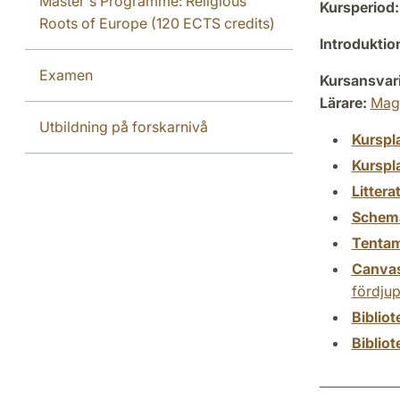
Master's Programme: Religious
Kursperiod:
Roots of Europe (120 ECTS credits)
Introdukti
Examen
Kursansvar
Lärare:
Mag
Utbildning på forskarnivå
Kurspl
Kurspl
Littera
Schem
Tenta
Canva
fördju
Biblio
Biblio