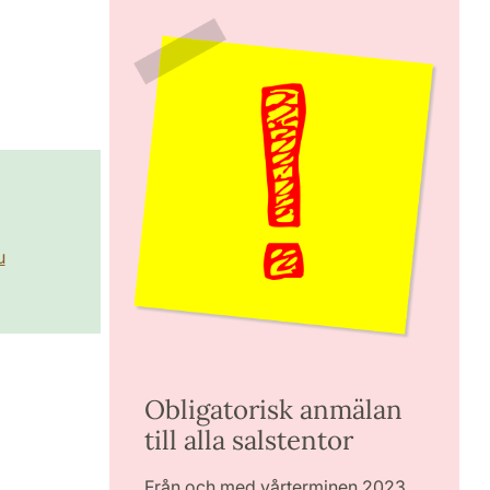
u
Obligatorisk anmälan
till alla salstentor
Från och med vårterminen 2023