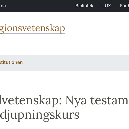
rna
Bibliotek
LUX
För 
igionsvetenskap
stitutionen
lvetenskap: Nya testa
rdjupningskurs