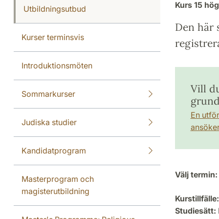
Kurs
15 hö
Utbildningsutbud
Den här s
Kurser terminsvis
registrer
Introduktionsmöten
Vill 
Sommarkurser
grund
En utfö
Judiska studier
ansöker 
Kandidatprogram
Välj termin:
Masterprogram och
magisterutbildning
Kurstillfälle:
Studiesätt: