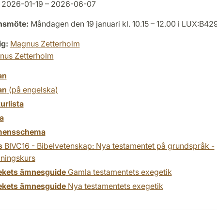
2026-01-19 – 2026-06-07
onsmöte:
Måndagen den 19 januari kl. 10.15 – 12.00 i LUX:B42
ig:
Magnus Zetterholm
nus Zetterholm
an
an
(på engelska)
turlista
a
mensschema
s
BIVC16 - Bibelvetenskap: Nya testamentet på grundspråk -
pningskurs
tekets ämnesguide
Gamla testamentets exegetik
tekets ämnesguide
Nya testamentets exegetik