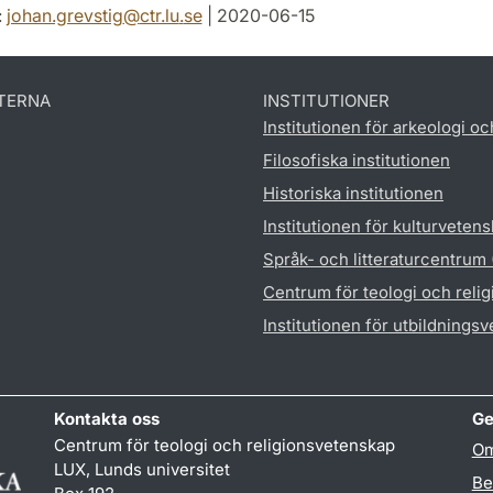
:
johan.grevstig
@
ctr.lu
.
se
| 2020-06-15
TERNA
INSTITUTIONER
Institutionen för arkeologi oc
Filosofiska institutionen
Historiska institutionen
Institutionen för kulturveten
Språk- och litteraturcentrum
Centrum för teologi och reli
Institutionen för utbildnings
Kontakta oss
Ge
Centrum för teologi och religionsvetenskap
Om
LUX, Lunds universitet
Be