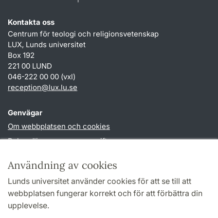
Kontakta oss
Centrum för teologi och religionsvetenskap
LUX, Lunds universitet
Box 192
221 00 LUND
046-222 00 00 (vxl)
reception
@
lux.lu
.
se
Genvägar
Om webbplatsen och cookies
Behandling av personuppgifter
Tillgänglighetsredogörelse
Användning av cookies
TYPO3-login
Lunds universitet använder cookies för att se till att
webbplatsen fungerar korrekt och för att förbättra din
Följ oss i sociala medier
upplevelse.
Facebook