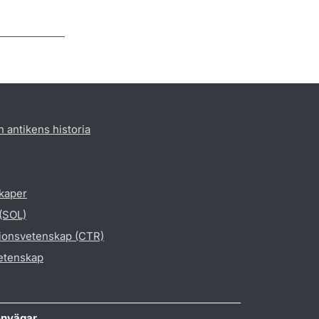
h antikens historia
skaper
 (SOL)
gionsvetenskap (CTR)
vetenskap
nvägar