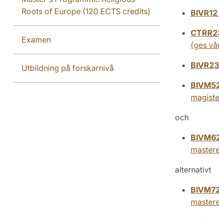
Roots of Europe (120 ECTS credits)
BIVR1
CTRR2
Examen
(ges vår
BIVR2
Utbildning på forskarnivå
BIVM5
magiste
och
BIVM6
master
alternativt
BIVM7
master