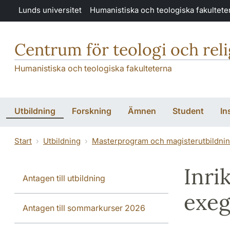
Hoppa till huvudinnehåll
Lunds universitet
Humanistiska och teologiska fakultete
Centrum för teologi och rel
Humanistiska och teologiska fakulteterna
Utbildning
Forskning
Ämnen
Student
In
Start
Utbildning
Masterprogram och magisterutbildni
Inri
Antagen till utbildning
exeg
Antagen till sommarkurser 2026