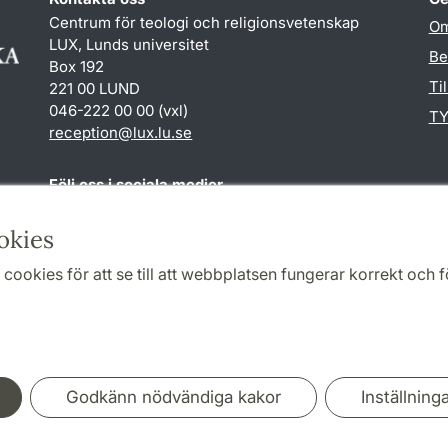
Centrum för teologi och religionsvetenskap
Om
LUX, Lunds universitet
Be
Box 192
Ti
221 00 LUND
046-222 00 00 (vxl)
TY
reception
@
lux.lu
.
se
Följ oss i sociala medier
Facebook
okies
cookies för att se till att webbplatsen fungerar korrekt och fö
Samarbeten och nätverk
Godkänn nödvändiga kakor
Inställning