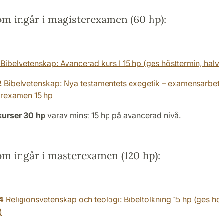
om ingår i magisterexamen (60 hp):
Bibelvetenskap: Avancerad kurs I 15 hp (ges hösttermin, halv
2
Bibelvetenskap: Nya testamentets exegetik – examensarbet
rexamen 15 hp
 kurser 30 hp
varav minst 15 hp på avancerad nivå.
om ingår i masterexamen (120 hp):
4
Religionsvetenskap och teologi: Bibeltolkning 15 hp (ges h
)