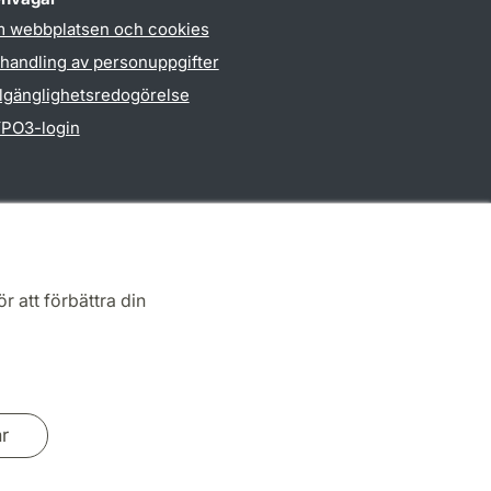
 webbplatsen och cookies
handling av personuppgifter
llgänglighetsredogörelse
PO3-login
r att förbättra din
ar