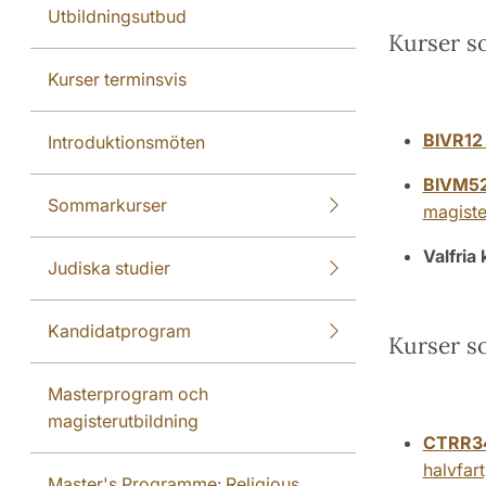
Utbildningsutbud
Kurser s
Kurser terminsvis
BIVR12
Introduktionsmöten
BIVM5
Sommarkurser
magiste
Valfria
Judiska studier
Kandidatprogram
Kurser s
Masterprogram och
magisterutbildning
CTRR3
halvfart
Master's Programme: Religious