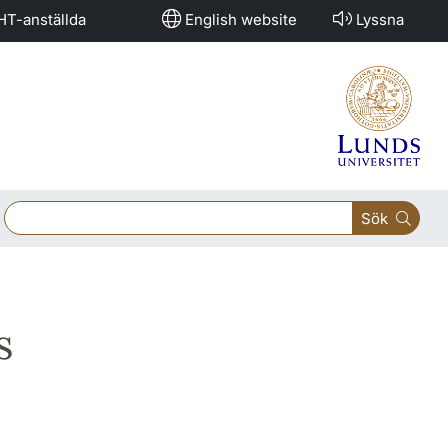
HT-anställda
English website
Lyssna
Sök
s