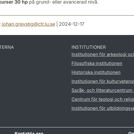
 kurser 30 hp
på grund- eller avancerad nivå.
:
johan.grevstig
@
ctr.lu
.
se
| 2024-12-17
TERNA
INSTITUTIONER
Institutionen för arkeologi oc
Filosofiska institutionen
Historiska institutionen
Institutionen för kulturveten
Språk- och litteraturcentrum
Centrum för teologi och reli
Institutionen för utbildnings
Kontakta oss
Ge