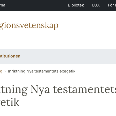
rna
Bibliotek
LUX
För 
igionsvetenskap
stitutionen
ng
Inriktning Nya testamentets exegetik
ktning Nya testamentet
etik