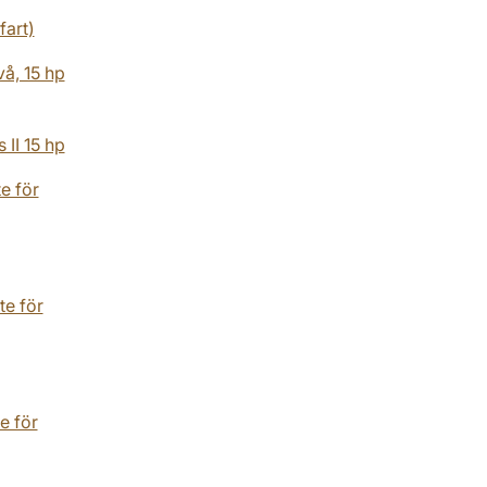
fart)
å, 15 hp
II 15 hp
e för
te för
e för