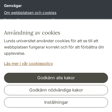
Genvägar
Om webbplatsen och cookies
Behandling av personuppgifter
Tillgänglighetsredogörelse
Användning av cookies
TYPO3-login
Lunds universitet använder cookies för att se till att
webbplatsen fungerar korrekt och för att förbättra din
Följ oss i sociala medier
upplevelse.
Facebook
Läs mer i vår cookiepolicy
Godkänn alla kakor
Samarbeten och nätverk
Godkänn nödvändiga kakor
Inställningar