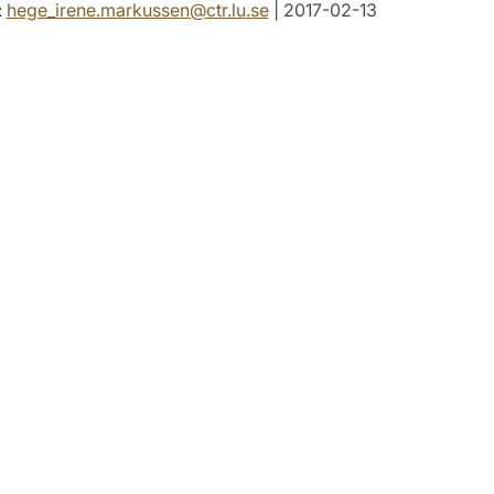
:
hege_irene.markussen
@
ctr.lu
.
se
| 2017-02-13