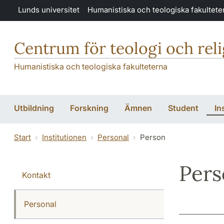
Hoppa till huvudinnehåll
Lunds universitet
Humanistiska och teologiska fakultete
Centrum för teologi och rel
Humanistiska och teologiska fakulteterna
Utbildning
Forskning
Ämnen
Student
In
Start
Institutionen
Personal
Person
Per
Kontakt
Personal