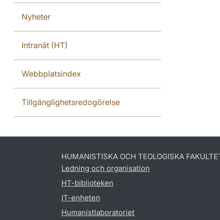
Nyheter
Intranät (HT)
Webbplatsindex
Tillgänglighetsredogörelse
HUMANISTISKA OCH TEOLOGISKA FAKULTE
Ledning och organisation
HT-biblioteken
IT-enheten
Humanistlaboratoriet