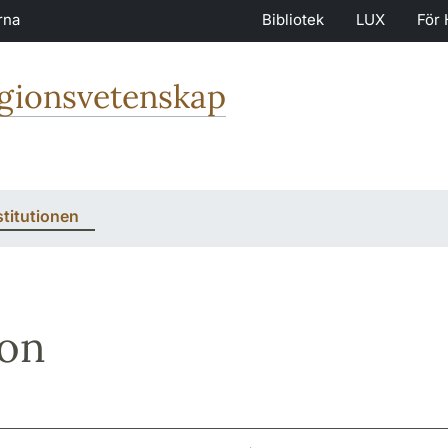
rna
Bibliotek
LUX
För 
igionsvetenskap
stitutionen
son