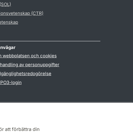
 (SOL)
gionsvetenskap (CTR)
vetenskap
nvägar
 webbplatsen och cookies
handling av personuppgifter
llgänglighetsredogörelse
PO3-login
r att förbättra din