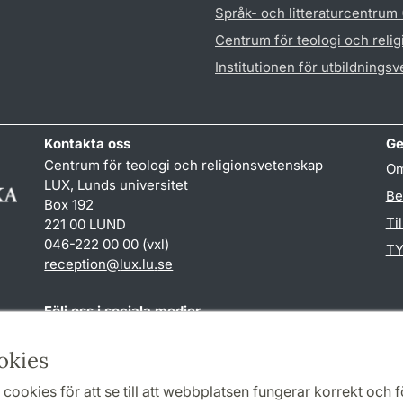
Språk- och litteraturcentrum
Centrum för teologi och reli
Institutionen för utbildnings
Kontakta oss
Ge
Centrum för teologi och religionsvetenskap
Om
LUX, Lunds universitet
Be
Box 192
Ti
221 00 LUND
046-222 00 00 (vxl)
TY
reception
@
lux.lu
.
se
Följ oss i sociala medier
Facebook
okies
cookies för att se till att webbplatsen fungerar korrekt och fö