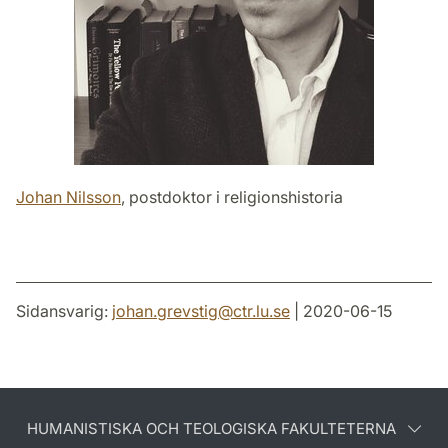
Johan Nilsson
, postdoktor i religionshistoria
Sidansvarig:
johan.grevstig
@
ctr.lu
.
se
| 2020-06-15
HUMANISTISKA OCH TEOLOGISKA FAKULTETERNA