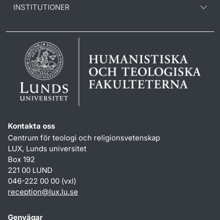
INSTITUTIONER
Kontakta oss
Centrum för teologi och religionsvetenskap
LUX, Lunds universitet
Box 192
221 00 LUND
046-222 00 00 (vxl)
reception
@
lux.lu
.
se
Genvägar