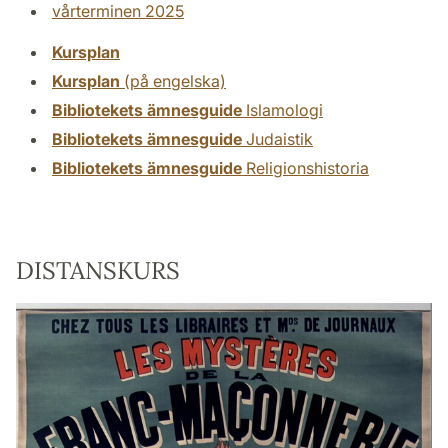
vårterminen 2025
Kursplan
Kursplan
(på engelska)
Bibliotekets ämnesguide
Islamologi
Bibliotekets ämnesguide
Judaistik
Bibliotekets ämnesguide
Religionshistoria
DISTANSKURS